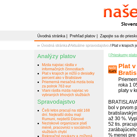
Naše
P
Slovenský plato
Úvodná stránka
|
Prehľad platov
|
Zapojte sa do pries
Úvodná stránka
/
Aktuálne spravodajstvo
/ Plat v krajoch 
Analýzy platov
[ Prieskumy plato
Plat v
Mzda najviac rástla v
informačných činnostiach
Brati
Plat v krajoch je nižší o desiatky
percent ako v Bratislave
Priemern
Priemerná mesačná mzda bola
roka 1 0
za polrok 763 eur
platy v 
Vlani rástla mzda najviac vo
vybraných trhových službách
Spravodajstvo
BRATISLAVA 3
bol v prvom p
Češi letos pracují na stát 168
bratislavský
dní. Nejkratší dobu mají
až 30 %. Vypl
Rumuni, nejdelší Dánové
Neziskové organizace platí
52 tis. pracu
méně, pracovníci v sociálních
zarábajúceho 
službách chybí
% menej pre 
Rekreačné poukazy a znížená