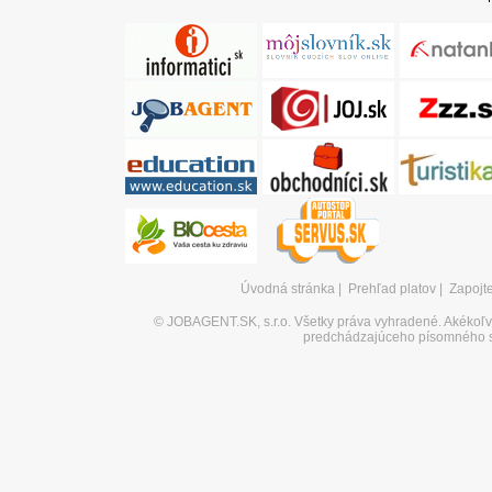
Úvodná stránka
|
Prehľad platov
|
Zapojt
©
JOBAGENT.SK, s.r.o.
Všetky práva vyhradené. Akékoľve
predchádzajúceho písomného s