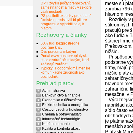
meste sú pla
DPH zvýšili počty prenocovaní,
zamestnanosť a mzdy v sektore
zarobia 796 e
však nestúpli
hlavnom mes
PS posilnili expertky pre oblasť
Rozdiely v p
školstva, predstavili tri piliere
programu a vyjadrili sa aj k
súkromných fi
platom
pracujú pre š
Rozhovory a články
ako ľudia v B
štátnej firme
60% ľudí bezprostredne
Prešovskom, 
pociťuje krízu
nižšie.
Dve percentá mladým
Portál www.naseprveplaty.sk
Prispôsobeni
chce otvárať oči mladým, ktorí
podstatne výr
začínajú zarábať
firmy, majú 
Typický IT odborník má menšie
komunikačné zručnosti ako
nižšie platy
obchodník.
zahraničných 
Prehľad platov
hlavnom mest
zahraničnú fi
Administratíva
mesačne, v P
Bankovníctvo a financie
Výraznejšie 
Ekonomika a účtovníctvo
napríklad ak
Elektrotechnika a energetika
Cestovný ruch a hoteliérstvo
sídlo často 
Chémia a potravinárstvo
obchodných zá
Informačné technológie
je platmanaž
Kultúra a umenie
menších spol
Kvalita a kontrola akosti
Platy.sk Miro