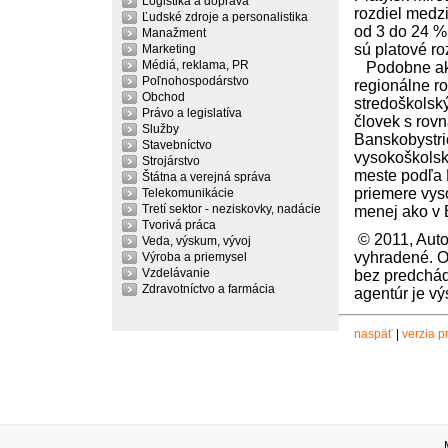
Logistika a doprava
rozdiel medzi
Ľudské zdroje a personalistika
od 3 do 24 %.
Manažment
sú platové ro
Marketing
Médiá, reklama, PR
Podobne ako 
Poľnohospodárstvo
regionálne r
Obchod
stredoškolsk
Právo a legislatíva
človek s rov
Služby
Banskobystri
Stavebníctvo
vysokoškolsk
Strojárstvo
meste podľa 
Štátna a verejná správa
priemere vys
Telekomunikácie
Tretí sektor - neziskovky, nadácie
menej ako v B
Tvorivá práca
© 2011, Auto
Veda, výskum, vývoj
vyhradené. O
Výroba a priemysel
Vzdelávanie
bez predchád
Zdravotníctvo a farmácia
agentúr je v
naspäť
|
verzia pr