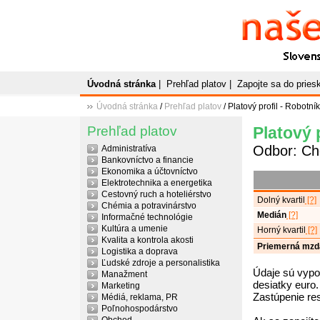
Naše
P
Slovenský plato
Úvodná stránka
|
Prehľad platov
|
Zapojte sa do prie
Úvodná stránka
/
Prehľad platov
/ Platový profil - Robotník
Prehľad platov
Platový p
Odbor: Ch
Administratíva
Bankovníctvo a financie
Ekonomika a účtovníctvo
Elektrotechnika a energetika
Cestovný ruch a hoteliérstvo
Dolný kvartil
[?]
Chémia a potravinárstvo
Medián
[?]
Informačné technológie
Kultúra a umenie
Horný kvartil
[?]
Kvalita a kontrola akosti
Priemerná mzd
Logistika a doprava
Ľudské zdroje a personalistika
Údaje sú vypo
Manažment
desiatky euro.
Marketing
Zastúpenie re
Médiá, reklama, PR
Poľnohospodárstvo