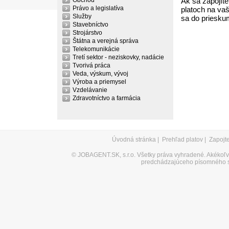
Obchod
Ak sa zapojíte
Právo a legislatíva
platoch na vaš
Služby
sa do priesku
Stavebníctvo
Strojárstvo
Štátna a verejná správa
Telekomunikácie
Tretí sektor - neziskovky, nadácie
Tvorivá práca
Veda, výskum, vývoj
Výroba a priemysel
Vzdelávanie
Zdravotníctvo a farmácia
Úvodná stránka
|
Prehľad platov
|
Zapojt
©
JOBAGENT.SK, s.r.o.
Všetky práva vyhradené. Akékoľve
predchádzajúceho písomného s