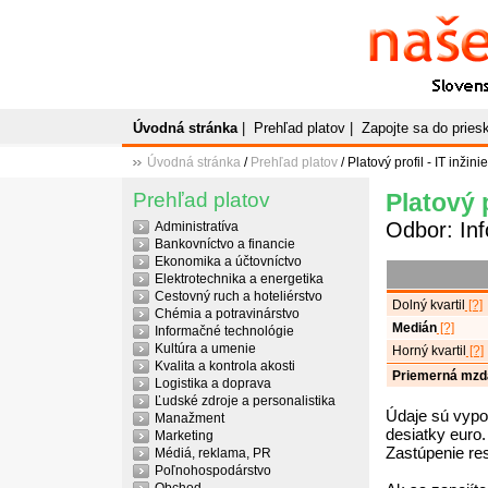
Naše
P
Slovenský plato
Úvodná stránka
|
Prehľad platov
|
Zapojte sa do prie
Úvodná stránka
/
Prehľad platov
/ Platový profil - IT inžinie
Prehľad platov
Platový p
Odbor: In
Administratíva
Bankovníctvo a financie
Ekonomika a účtovníctvo
Elektrotechnika a energetika
Cestovný ruch a hoteliérstvo
Dolný kvartil
[?]
Chémia a potravinárstvo
Medián
[?]
Informačné technológie
Kultúra a umenie
Horný kvartil
[?]
Kvalita a kontrola akosti
Priemerná mzd
Logistika a doprava
Ľudské zdroje a personalistika
Údaje sú vypo
Manažment
desiatky euro.
Marketing
Zastúpenie re
Médiá, reklama, PR
Poľnohospodárstvo