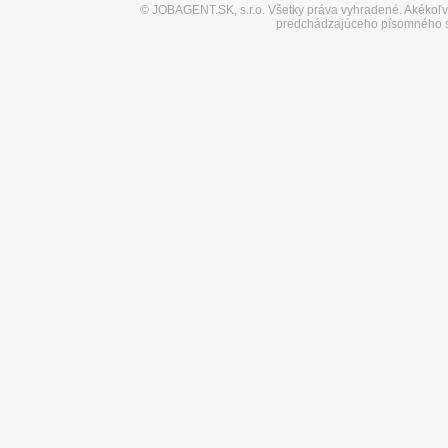
©
JOBAGENT.SK, s.r.o.
Všetky práva vyhradené. Akékoľve
predchádzajúceho písomného s