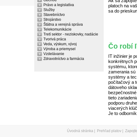
Obchod
Ak sa zapojíte
Právo a legislatíva
platoch na vaš
Služby
sa do priesku
Stavebníctvo
Strojárstvo
Štátna a verejná správa
Telekomunikácie
Tretí sektor - neziskovky, nadácie
Tvorivá práca
Veda, výskum, vývoj
Čo robí I
Výroba a priemysel
Vzdelávanie
IT inžinier je
Zdravotníctvo a farmácia
konkrétnych p
systému, ktor
zamerania sú 
systémy a tech
počítačový a 
dátoveho sklad
bezpečnostné r
tieto zariaden
podporu druhe
viacerých klúč
Je to odborník
Úvodná stránka
|
Prehľad platov
|
Zapojt