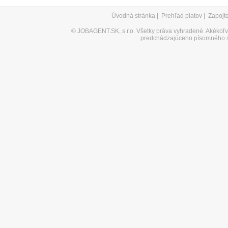
Úvodná stránka
|
Prehľad platov
|
Zapojt
©
JOBAGENT.SK, s.r.o.
Všetky práva vyhradené. Akékoľve
predchádzajúceho písomného s