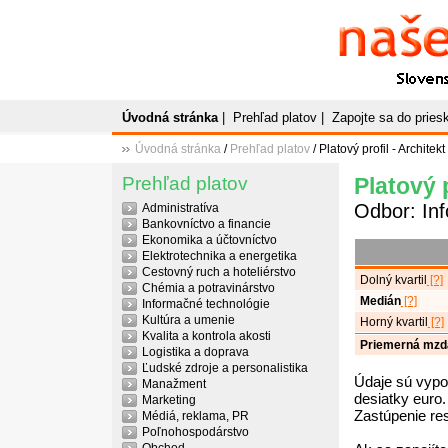
Naše
P
Slovenský plato
Úvodná stránka
|
Prehľad platov
|
Zapojte sa do prie
Úvodná stránka
/
Prehľad platov
/ Platový profil - Architekt
Prehľad platov
Platový p
Odbor: In
Administratíva
Bankovníctvo a financie
Ekonomika a účtovníctvo
Elektrotechnika a energetika
Cestovný ruch a hoteliérstvo
Dolný kvartil
[?]
Chémia a potravinárstvo
Medián
[?]
Informačné technológie
Kultúra a umenie
Horný kvartil
[?]
Kvalita a kontrola akosti
Priemerná mzd
Logistika a doprava
Ľudské zdroje a personalistika
Údaje sú vypo
Manažment
desiatky euro.
Marketing
Zastúpenie re
Médiá, reklama, PR
Poľnohospodárstvo