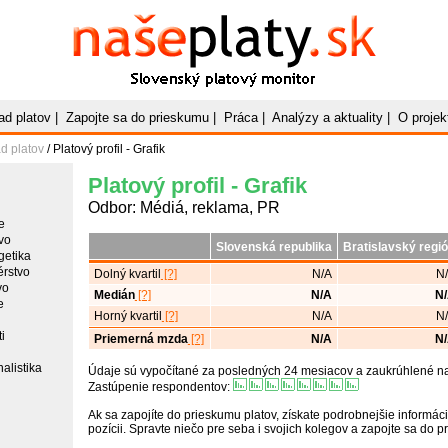
Naše
Platy
.sk
Slovenský platový monitor
ad platov
|
Zapojte sa do prieskumu
|
Práca
|
Analýzy a aktuality
|
O projek
d platov
/ Platový profil - Grafik
Platový profil - Grafik
Odbor: Médiá, reklama, PR
e
vo
Slovenská republika
Bratislavský regi
getika
érstvo
Dolný kvartil
[?]
N/A
N
vo
Medián
[?]
N/A
N
e
Horný kvartil
[?]
N/A
N
i
Priemerná mzda
[?]
N/A
N
alistika
Údaje sú vypočítané za posledných 24 mesiacov a zaukrúhlené na 
Zastúpenie respondentov:
Ak sa zapojíte do prieskumu platov, získate podrobnejšie informáci
pozícii. Spravte niečo pre seba i svojich kolegov a zapojte sa do 