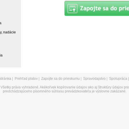
a
ky, nadácie
ia
stránka
|
Prehľad platov
|
Zapojte sa do prieskumu
|
Spravodajstvo
|
Spolupráca
Všetky práva vyhradené. Akékoľvek kopírovanie údajov ako aj štruktúry údajov pr
predchádzajúceho písomného súhlasu prevádzkovateľa je výslovne zakázané.