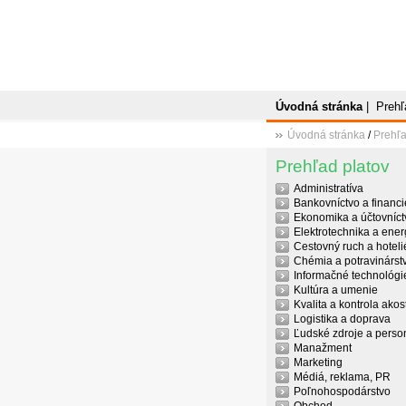
Úvodná stránka
|
Prehľ
Úvodná stránka
/
Prehľa
Prehľad platov
Administratíva
Bankovníctvo a financi
Ekonomika a účtovníct
Elektrotechnika a ener
Cestovný ruch a hoteli
Chémia a potravinárst
Informačné technológi
Kultúra a umenie
Kvalita a kontrola akost
Logistika a doprava
Ľudské zdroje a person
Manažment
Marketing
Médiá, reklama, PR
Poľnohospodárstvo