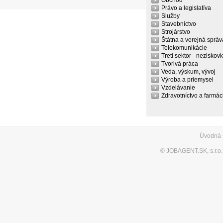
Obchod
Právo a legislatíva
Služby
Stavebníctvo
Strojárstvo
Štátna a verejná správ
Telekomunikácie
Tretí sektor - neziskov
Tvorivá práca
Veda, výskum, vývoj
Výroba a priemysel
Vzdelávanie
Zdravotníctvo a farmác
Úvodná 
©
JOBAGENT.SK, s.r.o.