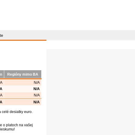
te
ón
Regióny mimo BA
/A
N/A
/A
N/A
/A
N/A
/A
N/A
celé desiatky euro.
e o platoch na vašej
prieskumu!