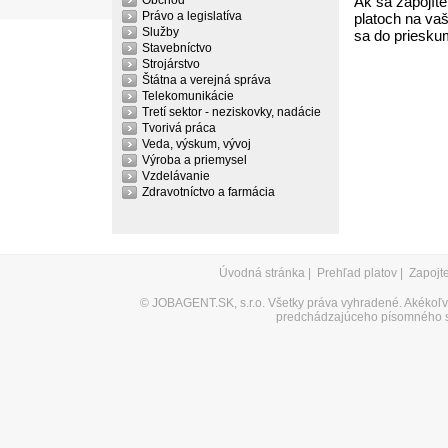
Obchod
Ak sa zapojíte
Právo a legislatíva
platoch na vaš
Služby
sa do priesku
Stavebníctvo
Strojárstvo
Štátna a verejná správa
Telekomunikácie
Tretí sektor - neziskovky, nadácie
Tvorivá práca
Veda, výskum, vývoj
Výroba a priemysel
Vzdelávanie
Zdravotníctvo a farmácia
Úvodná stránka
|
Prehľad platov
|
Zapojt
©
JOBAGENT.SK, s.r.o.
Všetky práva vyhradené. Akékoľve
predchádzajúceho písomného s