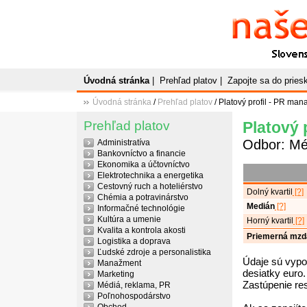
Naše
P
Slovenský plato
Úvodná stránka
|
Prehľad platov
|
Zapojte sa do prie
Úvodná stránka
/
Prehľad platov
/ Platový profil - PR man
Prehľad platov
Platový 
Odbor: Mé
Administratíva
Bankovníctvo a financie
Ekonomika a účtovníctvo
Elektrotechnika a energetika
Cestovný ruch a hoteliérstvo
Dolný kvartil
[?]
Chémia a potravinárstvo
Medián
[?]
Informačné technológie
Kultúra a umenie
Horný kvartil
[?]
Kvalita a kontrola akosti
Priemerná mzd
Logistika a doprava
Ľudské zdroje a personalistika
Údaje sú vypo
Manažment
desiatky euro.
Marketing
Zastúpenie re
Médiá, reklama, PR
Poľnohospodárstvo