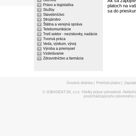
Obchod
Ak sa zapojíte
Právo a legislatíva
platoch na vaš
Služby
sa do priesku
Stavebníctvo
Strojárstvo
Štátna a verejná správa
Telekomunikácie
Tretí sektor - neziskovky, nadácie
Tvorivá práca
Veda, výskum, vývoj
Výroba a priemysel
Vzdelávanie
Zdravotníctvo a farmácia
Úvodná stránka
|
Prehľad platov
|
Zapojt
©
JOBAGENT.SK, s.r.o.
Všetky práva vyhradené. Akékoľve
predchádzajúceho písomného s