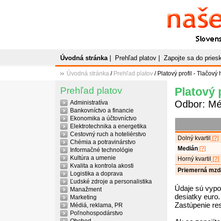
Naše
P
Slovenský plato
Úvodná stránka
|
Prehľad platov
|
Zapojte sa do prie
Úvodná stránka
/
Prehľad platov
/ Platový profil - Tlačový
Prehľad platov
Platový 
Odbor: Mé
Administratíva
Bankovníctvo a financie
Ekonomika a účtovníctvo
Elektrotechnika a energetika
Cestovný ruch a hoteliérstvo
Dolný kvartil
[?]
Chémia a potravinárstvo
Medián
[?]
Informačné technológie
Kultúra a umenie
Horný kvartil
[?]
Kvalita a kontrola akosti
Priemerná mzd
Logistika a doprava
Ľudské zdroje a personalistika
Údaje sú vypo
Manažment
desiatky euro.
Marketing
Zastúpenie re
Médiá, reklama, PR
Poľnohospodárstvo