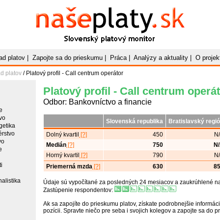
Naše
Platy
.sk
Slovenský platový monitor
ad platov
|
Zapojte sa do prieskumu
|
Práca
|
Analýzy a aktuality
|
O projek
d platov
/ Platový profil - Call centrum operátor
Platový profil - Call centrum operá
Odbor: Bankovníctvo a financie
e
vo
Slovenská republika
Bratislavský regi
getika
érstvo
Dolný kvartil
[?]
450
N
vo
Medián
[?]
750
N
e
Horný kvartil
[?]
790
N
i
Priemerná mzda
[?]
630
8
alistika
Údaje sú vypočítané za posledných 24 mesiacov a zaukrúhlené na 
Zastúpenie respondentov:
Ak sa zapojíte do prieskumu platov, získate podrobnejšie informáci
pozícii. Spravte niečo pre seba i svojich kolegov a zapojte sa do 