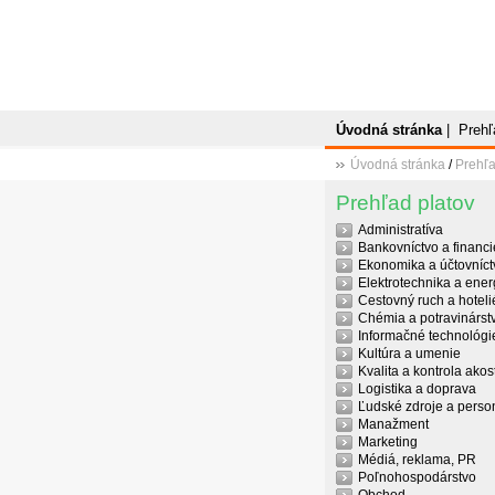
Úvodná stránka
|
Prehľ
Úvodná stránka
/
Prehľa
Prehľad platov
Administratíva
Bankovníctvo a financi
Ekonomika a účtovníct
Elektrotechnika a ener
Cestovný ruch a hoteli
Chémia a potravinárst
Informačné technológi
Kultúra a umenie
Kvalita a kontrola akost
Logistika a doprava
Ľudské zdroje a person
Manažment
Marketing
Médiá, reklama, PR
Poľnohospodárstvo