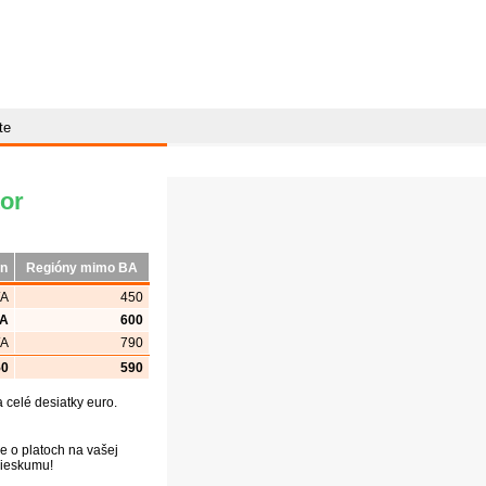
te
tor
ón
Regióny mimo BA
/A
450
/A
600
/A
790
50
590
celé desiatky euro.
e o platoch na vašej
prieskumu!