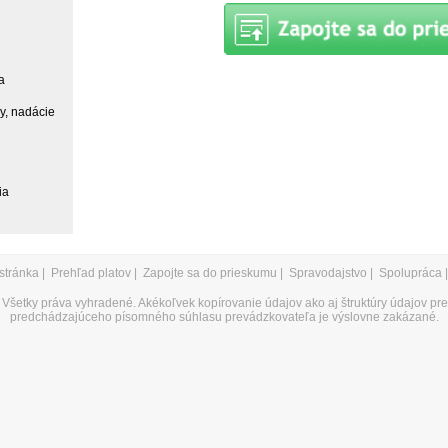
a
ky, nadácie
ia
stránka
|
Prehľad platov
|
Zapojte sa do prieskumu
|
Spravodajstvo
|
Spolupráca
Všetky práva vyhradené. Akékoľvek kopírovanie údajov ako aj štruktúry údajov pr
predchádzajúceho písomného súhlasu prevádzkovateľa je výslovne zakázané.