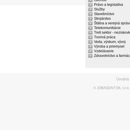
Obchod
Právo a legislatíva
Služby
Stavebníctvo
Strojárstvo
Štátna a verejná správ
Telekomunikácie
Tretí sektor - neziskov
Tvorivá práca
Veda, výskum, vývoj
Výroba a priemysel
Vzdelávanie
Zdravotníctvo a farmác
Úvodná 
©
JOBAGENT.SK, s.r.o.