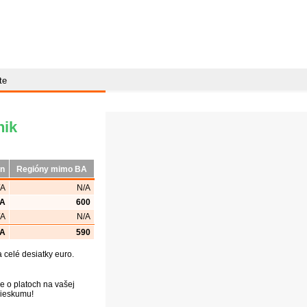
te
nik
ón
Regióny mimo BA
/A
N/A
/A
600
/A
N/A
/A
590
celé desiatky euro.
e o platoch na vašej
prieskumu!