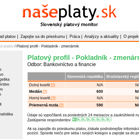
Naše
Platy
.sk
Slovenský platový monitor
ad platov
|
Zapojte sa do prieskumu
|
Práca
|
Analýzy a aktuality
|
O projek
d platov
/ Platový profil - Pokladník - zmenárnik
Platový profil - Pokladník - zmenár
Odbor: Bankovníctvo a financie
e
vo
Slovenská republika
Bratislavský regi
getika
érstvo
Dolný kvartil
[?]
N/A
N
vo
Medián
[?]
600
N
e
Horný kvartil
[?]
N/A
N
i
Priemerná mzda
[?]
590
N
alistika
Údaje sú vypočítané za posledných 24 mesiacov a zaukrúhlené na 
Zastúpenie respondentov:
Ak sa zapojíte do prieskumu platov, získate podrobnejšie informáci
pozícii. Spravte niečo pre seba i svojich kolegov a zapojte sa do 