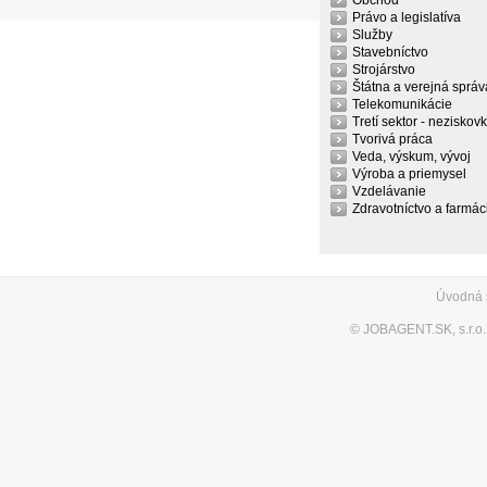
Obchod
Právo a legislatíva
Služby
Stavebníctvo
Strojárstvo
Štátna a verejná správ
Telekomunikácie
Tretí sektor - neziskov
Tvorivá práca
Veda, výskum, vývoj
Výroba a priemysel
Vzdelávanie
Zdravotníctvo a farmác
Úvodná 
©
JOBAGENT.SK, s.r.o.