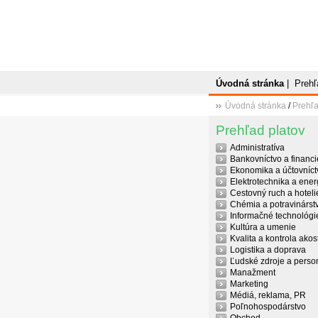
Úvodná stránka
|
Prehľ
Úvodná stránka
/
Prehľa
Prehľad platov
Administratíva
Bankovníctvo a financi
Ekonomika a účtovníct
Elektrotechnika a ener
Cestovný ruch a hoteli
Chémia a potravinárst
Informačné technológi
Kultúra a umenie
Kvalita a kontrola akost
Logistika a doprava
Ľudské zdroje a person
Manažment
Marketing
Médiá, reklama, PR
Poľnohospodárstvo