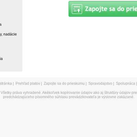
a
ky, nadácie
ia
stránka
|
Prehľad platov
|
Zapojte sa do prieskumu
|
Spravodajstvo
|
Spolupráca
Všetky práva vyhradené. Akékoľvek kopírovanie údajov ako aj štruktúry údajov pr
predchádzajúceho písomného súhlasu prevádzkovateľa je výslovne zakázané.