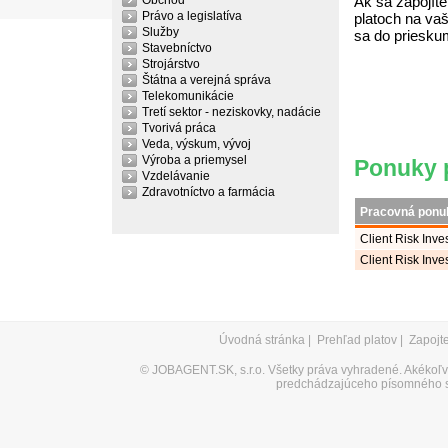
Obchod
Ak sa zapojíte
Právo a legislatíva
platoch na vaš
Služby
sa do priesku
Stavebníctvo
Strojárstvo
Štátna a verejná správa
Telekomunikácie
Tretí sektor - neziskovky, nadácie
Tvorivá práca
Veda, výskum, vývoj
Výroba a priemysel
Ponuky p
Vzdelávanie
Zdravotníctvo a farmácia
Pracovná ponu
Client Risk Inv
Client Risk Inve
Úvodná stránka
|
Prehľad platov
|
Zapojt
©
JOBAGENT.SK, s.r.o.
Všetky práva vyhradené. Akékoľve
predchádzajúceho písomného s