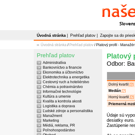
Naše
P
Slovenský plato
Úvodná stránka
|
Prehľad platov
|
Zapojte sa do prie
Úvodná stránka
/
Prehľad platov
/ Platový profil - Manažér 
Prehľad platov
Platový p
Odbor: Ban
Administratíva
Bankovníctvo a financie
Ekonomika a účtovníctvo
Elektrotechnika a energetika
Cestovný ruch a hoteliérstvo
Dolný kvartil
[?]
Chémia a potravinárstvo
Medián
[?]
Informačné technológie
Kultúra a umenie
Horný kvartil
[?]
Kvalita a kontrola akosti
Priemerná mzd
Logistika a doprava
Ľudské zdroje a personalistika
Údaje sú vypo
Manažment
desiatky euro.
Marketing
Zastúpenie re
Médiá, reklama, PR
Poľnohospodárstvo