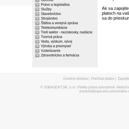
Obchod
Právo a legislatíva
Ak sa zapojíte
Služby
platoch na vaš
Stavebníctvo
sa do priesku
Strojárstvo
Štátna a verejná správa
Telekomunikácie
Tretí sektor - neziskovky, nadácie
Tvorivá práca
Veda, výskum, vývoj
Výroba a priemysel
Vzdelávanie
Zdravotníctvo a farmácia
Úvodná stránka
|
Prehľad platov
|
Zapojt
©
JOBAGENT.SK, s.r.o.
Všetky práva vyhradené. Akékoľve
predchádzajúceho písomného s