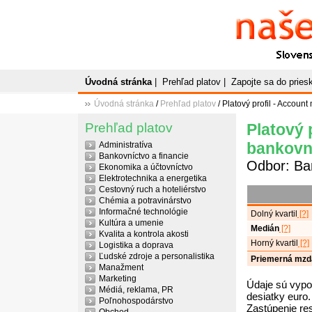
Naše
P
Slovenský plato
Úvodná stránka
|
Prehľad platov
|
Zapojte sa do prie
Úvodná stránka
/
Prehľad platov
/ Platový profil - Accoun
Prehľad platov
Platový 
bankovn
Administratíva
Bankovníctvo a financie
Odbor: Ban
Ekonomika a účtovníctvo
Elektrotechnika a energetika
Cestovný ruch a hoteliérstvo
Chémia a potravinárstvo
Informačné technológie
Dolný kvartil
[?]
Kultúra a umenie
Medián
[?]
Kvalita a kontrola akosti
Horný kvartil
[?]
Logistika a doprava
Ľudské zdroje a personalistika
Priemerná mzd
Manažment
Marketing
Údaje sú vypo
Médiá, reklama, PR
desiatky euro.
Poľnohospodárstvo
Zastúpenie re