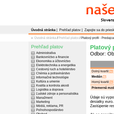
Naše
P
Slovenský plato
Úvodná stránka
|
Prehľad platov
|
Zapojte sa do prie
Úvodná stránka
/
Prehľad platov
/ Platový profil - Predajca
Prehľad platov
Platový p
Odbor: O
Administratíva
Bankovníctvo a financie
Ekonomika a účtovníctvo
Elektrotechnika a energetika
Cestovný ruch a hoteliérstvo
Dolný kvartil
[?]
Chémia a potravinárstvo
Medián
[?]
Informačné technológie
Kultúra a umenie
Horný kvartil
[?]
Kvalita a kontrola akosti
Priemerná mzd
Logistika a doprava
Ľudské zdroje a personalistika
Údaje sú vypo
Manažment
desiatky euro.
Marketing
Zastúpenie re
Médiá, reklama, PR
Poľnohospodárstvo