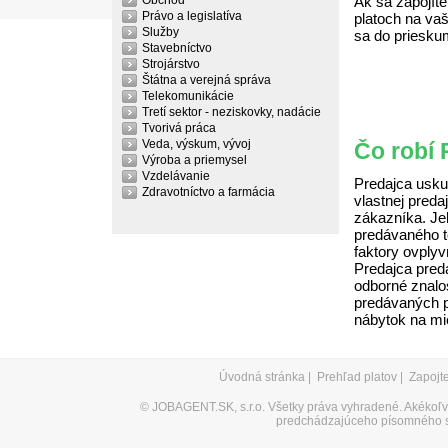
Obchod
Ak sa zapojíte
Právo a legislatíva
platoch na vaš
Služby
sa do priesku
Stavebníctvo
Strojárstvo
Štátna a verejná správa
Telekomunikácie
Tretí sektor - neziskovky, nadácie
Tvorivá práca
Veda, výskum, vývoj
Čo robí 
Výroba a priemysel
Vzdelávanie
Predajca usku
Zdravotníctvo a farmácia
vlastnej preda
zákazníka. Je
predávaného t
faktory ovply
Predajca predá
odborné znalo
predávaných p
nábytok na mi
Úvodná stránka
|
Prehľad platov
|
Zapojt
©
JOBAGENT.SK, s.r.o.
Všetky práva vyhradené. Akékoľve
predchádzajúceho písomného s