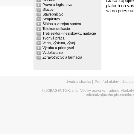
Obchod
Ak sa zapojíte
Právo a legislatíva
platoch na vaš
Služby
sa do priesku
Stavebníctvo
Strojárstvo
Štátna a verejná správa
Telekomunikácie
Tretí sektor - neziskovky, nadácie
Tvorivá práca
Veda, výskum, vývoj
Výroba a priemysel
Vzdelávanie
Zdravotníctvo a farmácia
Úvodná stránka
|
Prehľad platov
|
Zapojt
©
JOBAGENT.SK, s.r.o.
Všetky práva vyhradené. Akékoľve
predchádzajúceho písomného s