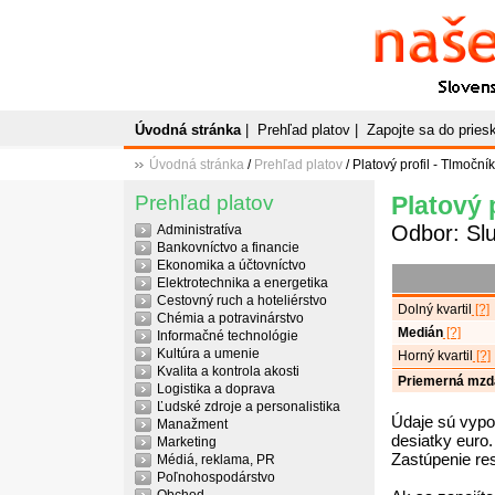
Naše
P
Slovenský plato
Úvodná stránka
|
Prehľad platov
|
Zapojte sa do prie
Úvodná stránka
/
Prehľad platov
/ Platový profil - Tlmoční
Prehľad platov
Platový 
Odbor: Sl
Administratíva
Bankovníctvo a financie
Ekonomika a účtovníctvo
Elektrotechnika a energetika
Cestovný ruch a hoteliérstvo
Dolný kvartil
[?]
Chémia a potravinárstvo
Medián
[?]
Informačné technológie
Kultúra a umenie
Horný kvartil
[?]
Kvalita a kontrola akosti
Priemerná mzd
Logistika a doprava
Ľudské zdroje a personalistika
Údaje sú vypo
Manažment
desiatky euro.
Marketing
Zastúpenie re
Médiá, reklama, PR
Poľnohospodárstvo