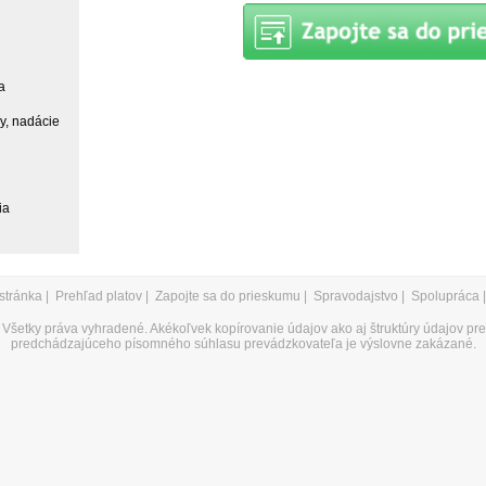
a
ky, nadácie
ia
stránka
|
Prehľad platov
|
Zapojte sa do prieskumu
|
Spravodajstvo
|
Spolupráca
Všetky práva vyhradené. Akékoľvek kopírovanie údajov ako aj štruktúry údajov pr
predchádzajúceho písomného súhlasu prevádzkovateľa je výslovne zakázané.