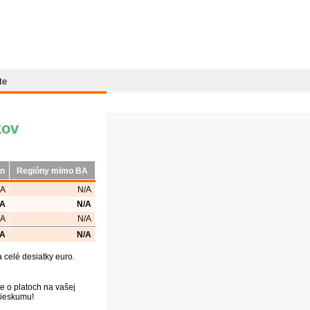
te
kov
ón
Regióny mimo BA
/A
N/A
/A
N/A
/A
N/A
/A
N/A
celé desiatky euro.
e o platoch na vašej
prieskumu!