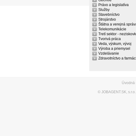
Obchod
Právo a legislatíva
Služby
Stavebníctvo
Strojárstvo
Štátna a verejná správ
Telekomunikácie
Tretí sektor - neziskov
Tvorivá práca
Veda, výskum, vývoj
Výroba a priemysel
Vzdelávanie
Zdravotníctvo a farmác
Úvodná 
©
JOBAGENT.SK, s.r.o.