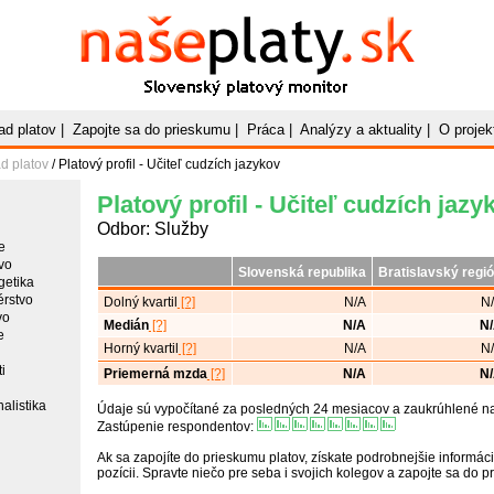
Naše
Platy
.sk
Slovenský platový monitor
ad platov
|
Zapojte sa do prieskumu
|
Práca
|
Analýzy a aktuality
|
O projek
d platov
/ Platový profil - Učiteľ cudzích jazykov
Platový profil - Učiteľ cudzích jazy
Odbor: Služby
e
vo
Slovenská republika
Bratislavský regi
getika
érstvo
Dolný kvartil
[?]
N/A
N
vo
Medián
[?]
N/A
N
e
Horný kvartil
[?]
N/A
N
i
Priemerná mzda
[?]
N/A
N
alistika
Údaje sú vypočítané za posledných 24 mesiacov a zaukrúhlené na 
Zastúpenie respondentov:
Ak sa zapojíte do prieskumu platov, získate podrobnejšie informáci
pozícii. Spravte niečo pre seba i svojich kolegov a zapojte sa do 