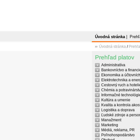
Úvodná stránka
|
Prehľ
Úvodná stránka
/
Prehľa
Prehľad platov
Administratíva
Bankovníctvo a financi
Ekonomika a účtovníct
Elektrotechnika a ener
Cestovný ruch a hoteli
Chémia a potravinárst
Informačné technológi
Kultúra a umenie
Kvalita a kontrola akost
Logistika a doprava
Ľudské zdroje a person
Manažment
Marketing
Médiá, reklama, PR
Poľnohospodárstvo