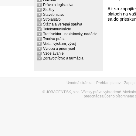
Obchod
Právo a legislatíva
Ak sa zapojíte
Služby
platoch na vaš
Stavebníctvo
sa do priesku
Strojárstvo
Štátna a verejná správa
Telekomunikácie
Tretí sektor - neziskovky, nadácie
Tvorivá práca
Veda, výskum, vývoj
Výroba a priemysel
Vzdelávanie
Zdravotníctvo a farmácia
Úvodná stránka
|
Prehľad platov
|
Zapojt
©
JOBAGENT.SK, s.r.o.
Všetky práva vyhradené. Akékoľve
predchádzajúceho písomného s