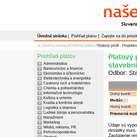
Naše
P
Slovenský plato
Úvodná stránka
|
Prehľad platov
|
Zapojte sa do prie
Úvodná stránka
/
Prehľad platov
/ Platový profil - Projekt
Prehľad platov
Platový 
stavebn
Administratíva
Bankovníctvo a financie
Odbor: St
Ekonomika a účtovníctvo
Elektrotechnika a energetika
Cestovný ruch a hoteliérstvo
Chémia a potravinárstvo
Informačné technológie
Dolný kvartil
[?]
Kultúra a umenie
Medián
[?]
Kvalita a kontrola akosti
Horný kvartil
[?]
Logistika a doprava
Ľudské zdroje a personalistika
Priemerná mzd
Manažment
Marketing
Údaje sú vypo
Médiá, reklama, PR
desiatky euro.
Poľnohospodárstvo
Zastúpenie re