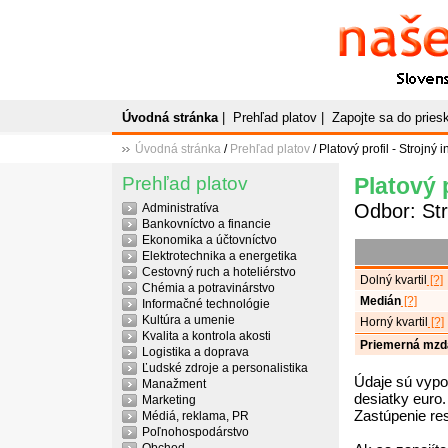
Naše
P
Slovenský plato
Úvodná stránka
|
Prehľad platov
|
Zapojte sa do prie
Úvodná stránka
/
Prehľad platov
/ Platový profil - Strojný i
Prehľad platov
Platový p
Odbor: Str
Administratíva
Bankovníctvo a financie
Ekonomika a účtovníctvo
Elektrotechnika a energetika
Cestovný ruch a hoteliérstvo
Dolný kvartil
[?]
Chémia a potravinárstvo
Medián
[?]
Informačné technológie
Kultúra a umenie
Horný kvartil
[?]
Kvalita a kontrola akosti
Priemerná mzd
Logistika a doprava
Ľudské zdroje a personalistika
Údaje sú vypo
Manažment
desiatky euro.
Marketing
Zastúpenie re
Médiá, reklama, PR
Poľnohospodárstvo