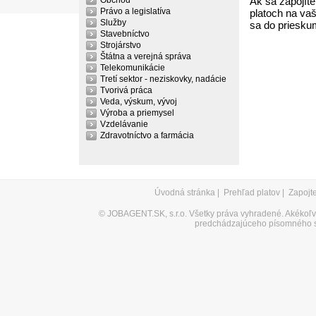
Obchod
Ak sa zapojíte
Právo a legislatíva
platoch na vaš
Služby
sa do priesku
Stavebníctvo
Strojárstvo
Štátna a verejná správa
Telekomunikácie
Tretí sektor - neziskovky, nadácie
Tvorivá práca
Veda, výskum, vývoj
Výroba a priemysel
Vzdelávanie
Zdravotníctvo a farmácia
Úvodná stránka
|
Prehľad platov
|
Zapojt
©
JOBAGENT.SK, s.r.o.
Všetky práva vyhradené. Akékoľve
predchádzajúceho písomného s