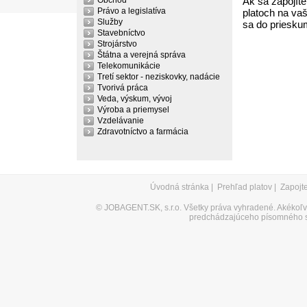
Obchod
Ak sa zapojíte
Právo a legislatíva
platoch na vaš
Služby
sa do priesku
Stavebníctvo
Strojárstvo
Štátna a verejná správa
Telekomunikácie
Tretí sektor - neziskovky, nadácie
Tvorivá práca
Veda, výskum, vývoj
Výroba a priemysel
Vzdelávanie
Zdravotníctvo a farmácia
Úvodná stránka
|
Prehľad platov
|
Zapojt
©
JOBAGENT.SK, s.r.o.
Všetky práva vyhradené. Akékoľve
predchádzajúceho písomného s