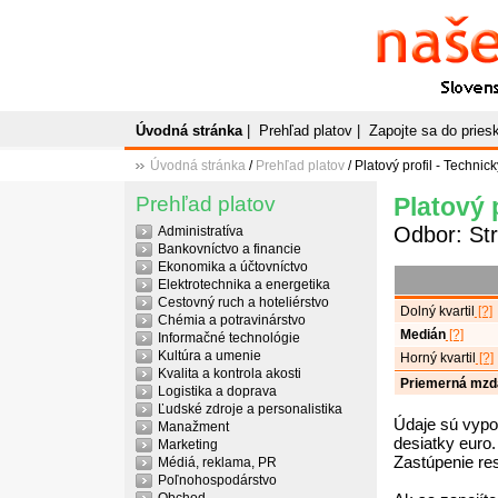
Naše
P
Slovenský plato
Úvodná stránka
|
Prehľad platov
|
Zapojte sa do prie
Úvodná stránka
/
Prehľad platov
/ Platový profil - Technick
Prehľad platov
Platový p
Odbor: Str
Administratíva
Bankovníctvo a financie
Ekonomika a účtovníctvo
Elektrotechnika a energetika
Cestovný ruch a hoteliérstvo
Dolný kvartil
[?]
Chémia a potravinárstvo
Medián
[?]
Informačné technológie
Kultúra a umenie
Horný kvartil
[?]
Kvalita a kontrola akosti
Priemerná mzd
Logistika a doprava
Ľudské zdroje a personalistika
Údaje sú vypo
Manažment
desiatky euro.
Marketing
Zastúpenie re
Médiá, reklama, PR
Poľnohospodárstvo