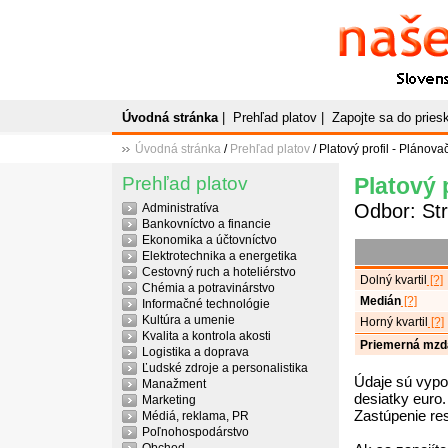
Naše
P
Slovenský plato
Úvodná stránka
|
Prehľad platov
|
Zapojte sa do prie
Úvodná stránka
/
Prehľad platov
/ Platový profil - Plánova
Prehľad platov
Platový 
Odbor: Str
Administratíva
Bankovníctvo a financie
Ekonomika a účtovníctvo
Elektrotechnika a energetika
Cestovný ruch a hoteliérstvo
Dolný kvartil
[?]
Chémia a potravinárstvo
Medián
[?]
Informačné technológie
Kultúra a umenie
Horný kvartil
[?]
Kvalita a kontrola akosti
Priemerná mzd
Logistika a doprava
Ľudské zdroje a personalistika
Údaje sú vypo
Manažment
desiatky euro.
Marketing
Zastúpenie re
Médiá, reklama, PR
Poľnohospodárstvo