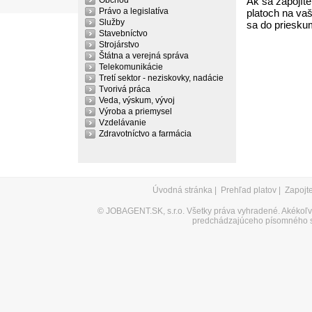
Obchod
Ak sa zapojíte
Právo a legislatíva
platoch na vaš
Služby
sa do priesku
Stavebníctvo
Strojárstvo
Štátna a verejná správa
Telekomunikácie
Tretí sektor - neziskovky, nadácie
Tvorivá práca
Veda, výskum, vývoj
Výroba a priemysel
Vzdelávanie
Zdravotníctvo a farmácia
Úvodná stránka
|
Prehľad platov
|
Zapojt
©
JOBAGENT.SK, s.r.o.
Všetky práva vyhradené. Akékoľve
predchádzajúceho písomného s