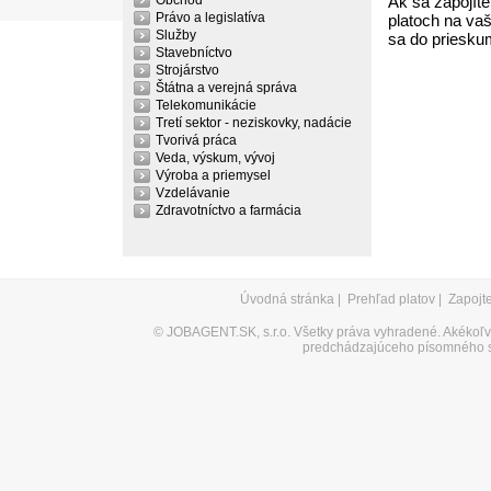
Obchod
Ak sa zapojíte
Právo a legislatíva
platoch na vaš
Služby
sa do priesku
Stavebníctvo
Strojárstvo
Štátna a verejná správa
Telekomunikácie
Tretí sektor - neziskovky, nadácie
Tvorivá práca
Veda, výskum, vývoj
Výroba a priemysel
Vzdelávanie
Zdravotníctvo a farmácia
Úvodná stránka
|
Prehľad platov
|
Zapojt
©
JOBAGENT.SK, s.r.o.
Všetky práva vyhradené. Akékoľve
predchádzajúceho písomného s