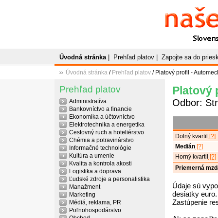
Naše
P
Slovenský plato
Úvodná stránka
|
Prehľad platov
|
Zapojte sa do prie
Úvodná stránka
/
Prehľad platov
/ Platový profil - Autome
Prehľad platov
Platový 
Odbor: Str
Administratíva
Bankovníctvo a financie
Ekonomika a účtovníctvo
Elektrotechnika a energetika
Cestovný ruch a hoteliérstvo
Dolný kvartil
[?]
Chémia a potravinárstvo
Medián
[?]
Informačné technológie
Kultúra a umenie
Horný kvartil
[?]
Kvalita a kontrola akosti
Priemerná mzd
Logistika a doprava
Ľudské zdroje a personalistika
Údaje sú vypo
Manažment
desiatky euro.
Marketing
Zastúpenie re
Médiá, reklama, PR
Poľnohospodárstvo