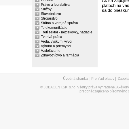
Obchod
Ak sa zapojíte
Právo a legislatíva
platoch na vaš
Služby
sa do priesku
Stavebníctvo
Strojárstvo
Štátna a verejná správa
Telekomunikácie
Tretí sektor - neziskovky, nadácie
Tvorivá práca
Veda, výskum, vývoj
Výroba a priemysel
Vzdelávanie
Zdravotníctvo a farmácia
Úvodná stránka
|
Prehľad platov
|
Zapojt
©
JOBAGENT.SK, s.r.o.
Všetky práva vyhradené. Akékoľve
predchádzajúceho písomného s