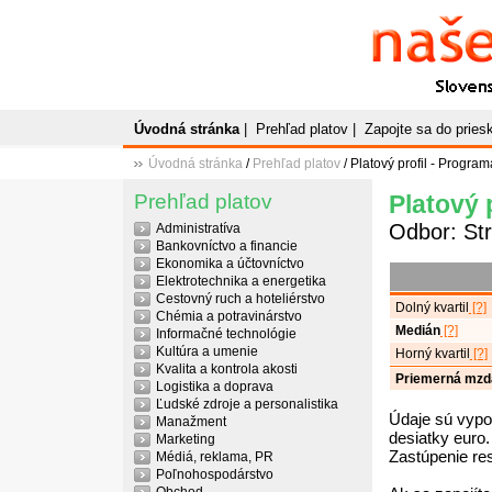
Naše
P
Slovenský plato
Úvodná stránka
|
Prehľad platov
|
Zapojte sa do prie
Úvodná stránka
/
Prehľad platov
/ Platový profil - Progra
Prehľad platov
Platový 
Odbor: Str
Administratíva
Bankovníctvo a financie
Ekonomika a účtovníctvo
Elektrotechnika a energetika
Cestovný ruch a hoteliérstvo
Dolný kvartil
[?]
Chémia a potravinárstvo
Medián
[?]
Informačné technológie
Kultúra a umenie
Horný kvartil
[?]
Kvalita a kontrola akosti
Priemerná mzd
Logistika a doprava
Ľudské zdroje a personalistika
Údaje sú vypo
Manažment
desiatky euro.
Marketing
Zastúpenie re
Médiá, reklama, PR
Poľnohospodárstvo