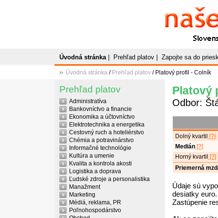
Naše
P
Slovenský plato
Úvodná stránka
|
Prehľad platov
|
Zapojte sa do prie
Úvodná stránka
/
Prehľad platov
/ Platový profil - Colník
Prehľad platov
Platový p
Odbor: Štá
Administratíva
Bankovníctvo a financie
Ekonomika a účtovníctvo
Elektrotechnika a energetika
Cestovný ruch a hoteliérstvo
Dolný kvartil
[?]
Chémia a potravinárstvo
Medián
[?]
Informačné technológie
Kultúra a umenie
Horný kvartil
[?]
Kvalita a kontrola akosti
Priemerná mzd
Logistika a doprava
Ľudské zdroje a personalistika
Údaje sú vypo
Manažment
desiatky euro.
Marketing
Zastúpenie re
Médiá, reklama, PR
Poľnohospodárstvo