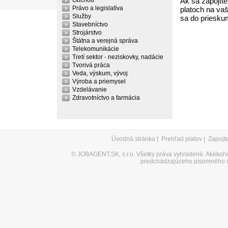
Obchod
Ak sa zapojíte
Právo a legislatíva
platoch na vaš
Služby
sa do priesku
Stavebníctvo
Strojárstvo
Štátna a verejná správa
Telekomunikácie
Tretí sektor - neziskovky, nadácie
Tvorivá práca
Veda, výskum, vývoj
Výroba a priemysel
Vzdelávanie
Zdravotníctvo a farmácia
Úvodná stránka
|
Prehľad platov
|
Zapojt
©
JOBAGENT.SK, s.r.o.
Všetky práva vyhradené. Akékoľve
predchádzajúceho písomného s