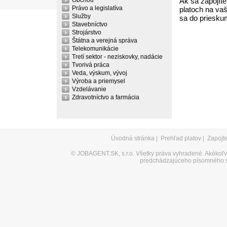
Obchod
Ak sa zapojíte
Právo a legislatíva
platoch na vaš
Služby
sa do priesku
Stavebníctvo
Strojárstvo
Štátna a verejná správa
Telekomunikácie
Tretí sektor - neziskovky, nadácie
Tvorivá práca
Veda, výskum, vývoj
Výroba a priemysel
Vzdelávanie
Zdravotníctvo a farmácia
Úvodná stránka
|
Prehľad platov
|
Zapojt
©
JOBAGENT.SK, s.r.o.
Všetky práva vyhradené. Akékoľve
predchádzajúceho písomného s