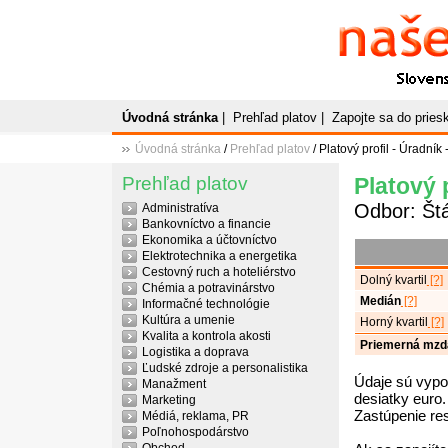
Naše
P
Slovenský plato
Úvodná stránka
|
Prehľad platov
|
Zapojte sa do prie
Úvodná stránka
/
Prehľad platov
/ Platový profil - Úradník 
Prehľad platov
Platový p
Odbor: Štá
Administratíva
Bankovníctvo a financie
Ekonomika a účtovníctvo
Elektrotechnika a energetika
Cestovný ruch a hoteliérstvo
Dolný kvartil
[?]
Chémia a potravinárstvo
Medián
[?]
Informačné technológie
Kultúra a umenie
Horný kvartil
[?]
Kvalita a kontrola akosti
Priemerná mzd
Logistika a doprava
Ľudské zdroje a personalistika
Údaje sú vypo
Manažment
desiatky euro.
Marketing
Zastúpenie re
Médiá, reklama, PR
Poľnohospodárstvo