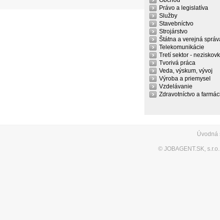
Obchod
Právo a legislatíva
Služby
Stavebníctvo
Strojárstvo
Štátna a verejná správ
Telekomunikácie
Tretí sektor - neziskov
Tvorivá práca
Veda, výskum, vývoj
Výroba a priemysel
Vzdelávanie
Zdravotníctvo a farmác
Úvodná 
©
JOBAGENT.SK, s.r.o.