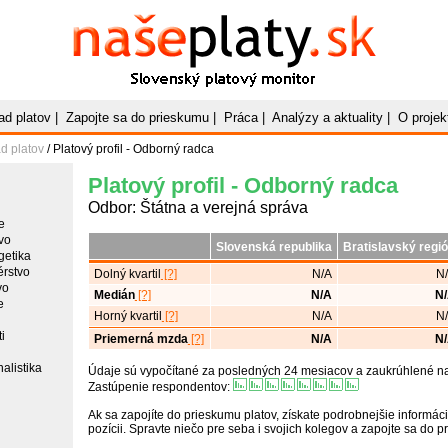
Naše
Platy
.sk
Slovenský platový monitor
ad platov
|
Zapojte sa do prieskumu
|
Práca
|
Analýzy a aktuality
|
O projek
d platov
/ Platový profil - Odborný radca
Platový profil - Odborný radca
Odbor: Štátna a verejná správa
e
vo
Slovenská republika
Bratislavský regi
getika
érstvo
Dolný kvartil
[?]
N/A
N
vo
Medián
[?]
N/A
N
e
Horný kvartil
[?]
N/A
N
i
Priemerná mzda
[?]
N/A
N
alistika
Údaje sú vypočítané za posledných 24 mesiacov a zaukrúhlené na 
Zastúpenie respondentov:
Ak sa zapojíte do prieskumu platov, získate podrobnejšie informáci
pozícii. Spravte niečo pre seba i svojich kolegov a zapojte sa do 