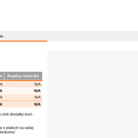
te
ón
Regióny mimo BA
/A
N/A
/A
N/A
/A
N/A
/A
N/A
celé desiatky euro.
e o platoch na vašej
prieskumu!