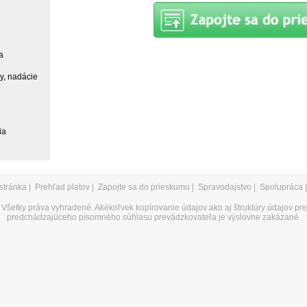
a
ky, nadácie
ia
stránka
|
Prehľad platov
|
Zapojte sa do prieskumu
|
Spravodajstvo
|
Spolupráca
Všetky práva vyhradené. Akékoľvek kopírovanie údajov ako aj štruktúry údajov pr
predchádzajúceho písomného súhlasu prevádzkovateľa je výslovne zakázané.