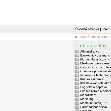
Úvodná stránka
|
Prehľ
Úvodná stránka
/
Prehľa
Prehľad platov
Administratíva
Bankovníctvo a financi
Ekonomika a účtovníct
Elektrotechnika a ener
Cestovný ruch a hoteli
Chémia a potravinárst
Informačné technológi
Kultúra a umenie
Kvalita a kontrola akost
Logistika a doprava
Ľudské zdroje a person
Manažment
Marketing
Médiá, reklama, PR
Poľnohospodárstvo