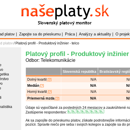
Naše
Platy
.sk
Slovenský platový monitor
ad platov
|
Zapojte sa do prieskumu
|
Práca
|
Analýzy a aktuality
|
O projek
d platov
/ Platový profil - Produktový inžinier - telco
Platový profil - Produktový inžinier 
Odbor: Telekomunikácie
e
vo
Slovenská republika
Bratislavský regi
getika
érstvo
Dolný kvartil
[?]
N/A
N
vo
Medián
[?]
N/A
N
e
Horný kvartil
[?]
N/A
N
i
Priemerná mzda
[?]
N/A
N
alistika
Údaje sú vypočítané za posledných 24 mesiacov a zaukrúhlené na 
Zastúpenie respondentov:
Ak sa zapojíte do prieskumu platov, získate podrobnejšie informáci
pozícii. Spravte niečo pre seba i svojich kolegov a zapojte sa do 