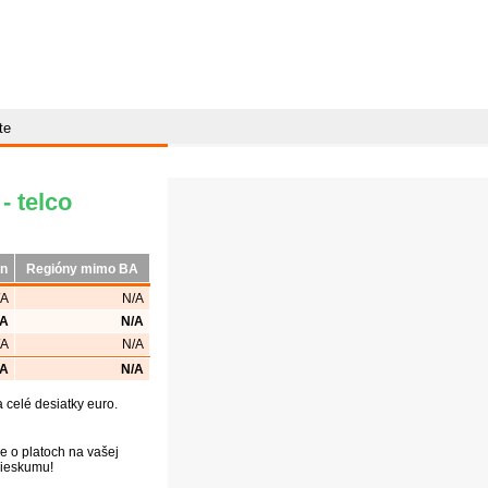
te
- telco
ón
Regióny mimo BA
/A
N/A
/A
N/A
/A
N/A
/A
N/A
celé desiatky euro.
e o platoch na vašej
prieskumu!