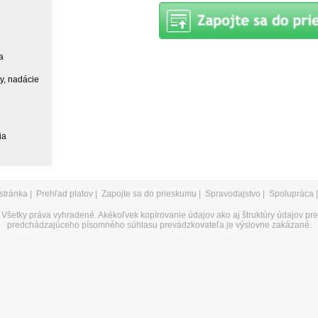
a
ky, nadácie
ia
stránka
|
Prehľad platov
|
Zapojte sa do prieskumu
|
Spravodajstvo
|
Spolupráca
Všetky práva vyhradené. Akékoľvek kopírovanie údajov ako aj štruktúry údajov pr
predchádzajúceho písomného súhlasu prevádzkovateľa je výslovne zakázané.