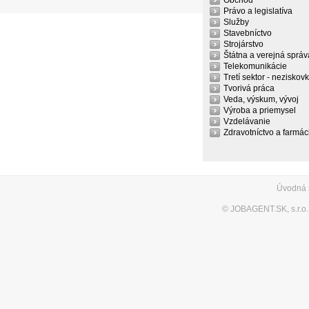
Obchod
Právo a legislatíva
Služby
Stavebníctvo
Strojárstvo
Štátna a verejná správ
Telekomunikácie
Tretí sektor - neziskov
Tvorivá práca
Veda, výskum, vývoj
Výroba a priemysel
Vzdelávanie
Zdravotníctvo a farmác
Úvodná 
©
JOBAGENT.SK, s.r.o.