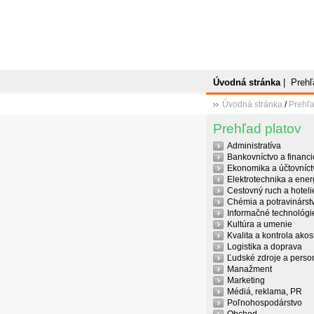
Úvodná stránka
|
Prehľ
Úvodná stránka
/
Prehľa
Prehľad platov
Administratíva
Bankovníctvo a financi
Ekonomika a účtovníct
Elektrotechnika a ener
Cestovný ruch a hoteli
Chémia a potravinárst
Informačné technológi
Kultúra a umenie
Kvalita a kontrola akost
Logistika a doprava
Ľudské zdroje a person
Manažment
Marketing
Médiá, reklama, PR
Poľnohospodárstvo