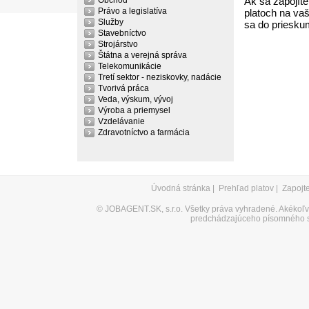
Obchod
Ak sa zapojíte
Právo a legislatíva
platoch na vaš
Služby
sa do priesku
Stavebníctvo
Strojárstvo
Štátna a verejná správa
Telekomunikácie
Tretí sektor - neziskovky, nadácie
Tvorivá práca
Veda, výskum, vývoj
Výroba a priemysel
Vzdelávanie
Zdravotníctvo a farmácia
Úvodná stránka
|
Prehľad platov
|
Zapojt
©
JOBAGENT.SK, s.r.o.
Všetky práva vyhradené. Akékoľve
predchádzajúceho písomného s