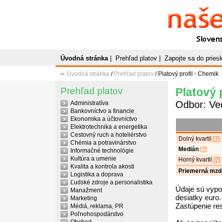
Naše
P
Slovenský plato
Úvodná stránka
|
Prehľad platov
|
Zapojte sa do prie
Úvodná stránka
/
Prehľad platov
/ Platový profil - Chemik
Prehľad platov
Platový 
Odbor: Ve
Administratíva
Bankovníctvo a financie
Ekonomika a účtovníctvo
Elektrotechnika a energetika
Cestovný ruch a hoteliérstvo
Dolný kvartil
[?]
Chémia a potravinárstvo
Medián
[?]
Informačné technológie
Kultúra a umenie
Horný kvartil
[?]
Kvalita a kontrola akosti
Priemerná mzd
Logistika a doprava
Ľudské zdroje a personalistika
Údaje sú vypo
Manažment
desiatky euro.
Marketing
Zastúpenie re
Médiá, reklama, PR
Poľnohospodárstvo