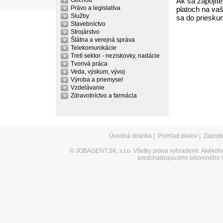
Obchod
Ak sa zapojíte
Právo a legislatíva
platoch na vaš
Služby
sa do priesku
Stavebníctvo
Strojárstvo
Štátna a verejná správa
Telekomunikácie
Tretí sektor - neziskovky, nadácie
Tvorivá práca
Veda, výskum, vývoj
Výroba a priemysel
Vzdelávanie
Zdravotníctvo a farmácia
Úvodná stránka
|
Prehľad platov
|
Zapojt
©
JOBAGENT.SK, s.r.o.
Všetky práva vyhradené. Akékoľve
predchádzajúceho písomného s