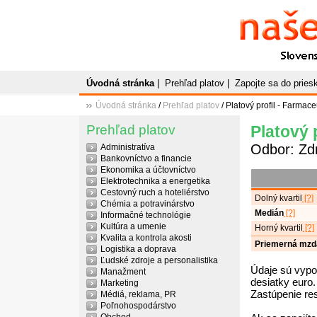
Naše
P
Slovenský plato
Úvodná stránka
|
Prehľad platov
|
Zapojte sa do prie
Úvodná stránka
/
Prehľad platov
/ Platový profil - Farmac
Prehľad platov
Platový 
Odbor: Zdr
Administratíva
Bankovníctvo a financie
Ekonomika a účtovníctvo
Elektrotechnika a energetika
Cestovný ruch a hoteliérstvo
Dolný kvartil
[?]
Chémia a potravinárstvo
Medián
[?]
Informačné technológie
Kultúra a umenie
Horný kvartil
[?]
Kvalita a kontrola akosti
Priemerná mzd
Logistika a doprava
Ľudské zdroje a personalistika
Údaje sú vypo
Manažment
desiatky euro.
Marketing
Zastúpenie re
Médiá, reklama, PR
Poľnohospodárstvo