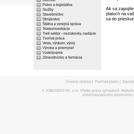
Obchod
Právo a legislatíva
Ak sa zapojíte
Služby
platoch na vaš
Stavebníctvo
sa do priesku
Strojárstvo
Štátna a verejná správa
Telekomunikácie
Tretí sektor - neziskovky, nadácie
Tvorivá práca
Veda, výskum, vývoj
Výroba a priemysel
Vzdelávanie
Zdravotníctvo a farmácia
Úvodná stránka
|
Prehľad platov
|
Zapojt
©
JOBAGENT.SK, s.r.o.
Všetky práva vyhradené. Akékoľve
predchádzajúceho písomného s