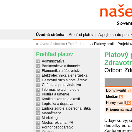
Naše
P
Slovenský plato
Úvodná stránka
|
Prehľad platov
|
Zapojte sa do prie
Úvodná stránka
/
Prehľad platov
/ Platový profil - Projek
Prehľad platov
Platový 
Zdravotn
Administratíva
Bankovníctvo a financie
Odbor: Zdr
Ekonomika a účtovníctvo
Elektrotechnika a energetika
Cestovný ruch a hoteliérstvo
Chémia a potravinárstvo
Informačné technológie
Dolný kvartil
[?]
Kultúra a umenie
Medián
[?]
Kvalita a kontrola akosti
Horný kvartil
[?]
Logistika a doprava
Ľudské zdroje a personalistika
Priemerná mzd
Manažment
Marketing
Údaje sú vypo
Médiá, reklama, PR
desiatky euro.
Poľnohospodárstvo
Zastúpenie re