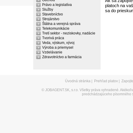
Obchod
Ak sa zapojíte
Právo a legislatíva
platoch na vaš
Služby
sa do priesku
Stavebníctvo
Strojárstvo
Štátna a verejná správa
Telekomunikácie
Tretí sektor - neziskovky, nadácie
Tvorivá práca
Veda, výskum, vývoj
Výroba a priemysel
Vzdelávanie
Zdravotníctvo a farmácia
Úvodná stránka
|
Prehľad platov
|
Zapojt
©
JOBAGENT.SK, s.r.o.
Všetky práva vyhradené. Akékoľve
predchádzajúceho písomného s