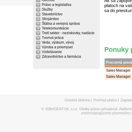
Obchod
Ak sa zapojíte
Právo a legislatíva
platoch na vaš
Služby
sa do priesku
Stavebníctvo
Strojárstvo
Štátna a verejná správa
Telekomunikácie
Tretí sektor - neziskovky, nadácie
Tvorivá práca
Veda, výskum, vývoj
Výroba a priemysel
Ponuky 
Vzdelávanie
Zdravotníctvo a farmácia
Pracovná ponu
Sales Manager
Sales Manager
Úvodná stránka
|
Prehľad platov
|
Zapojt
©
JOBAGENT.SK, s.r.o.
Všetky práva vyhradené. Akékoľve
predchádzajúceho písomného s