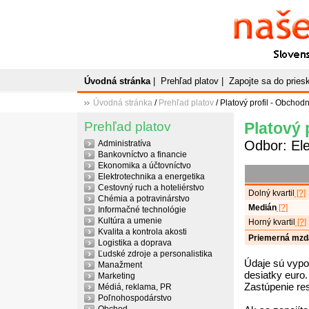
Naše
P
Slovenský plato
Úvodná stránka
|
Prehľad platov
|
Zapojte sa do prie
Úvodná stránka
/
Prehľad platov
/ Platový profil - Obcho
Prehľad platov
Platový 
Odbor: Ele
Administratíva
Bankovníctvo a financie
Ekonomika a účtovníctvo
Elektrotechnika a energetika
Cestovný ruch a hoteliérstvo
Dolný kvartil
[?]
Chémia a potravinárstvo
Medián
[?]
Informačné technológie
Kultúra a umenie
Horný kvartil
[?]
Kvalita a kontrola akosti
Priemerná mzd
Logistika a doprava
Ľudské zdroje a personalistika
Údaje sú vypo
Manažment
desiatky euro.
Marketing
Zastúpenie re
Médiá, reklama, PR
Poľnohospodárstvo