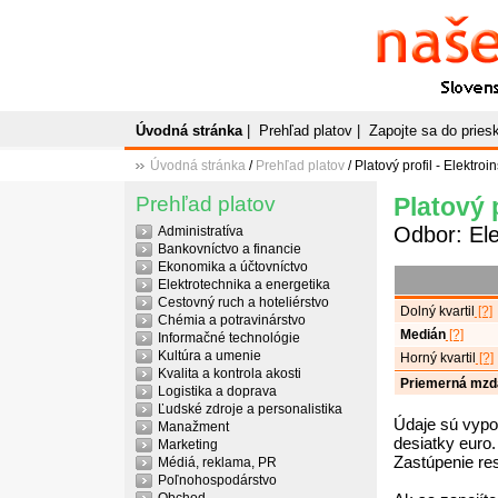
Naše
P
Slovenský plato
Úvodná stránka
|
Prehľad platov
|
Zapojte sa do prie
Úvodná stránka
/
Prehľad platov
/ Platový profil - Elektroin
Prehľad platov
Platový p
Odbor: Ele
Administratíva
Bankovníctvo a financie
Ekonomika a účtovníctvo
Elektrotechnika a energetika
Cestovný ruch a hoteliérstvo
Dolný kvartil
[?]
Chémia a potravinárstvo
Medián
[?]
Informačné technológie
Kultúra a umenie
Horný kvartil
[?]
Kvalita a kontrola akosti
Priemerná mzd
Logistika a doprava
Ľudské zdroje a personalistika
Údaje sú vypo
Manažment
desiatky euro.
Marketing
Zastúpenie re
Médiá, reklama, PR
Poľnohospodárstvo