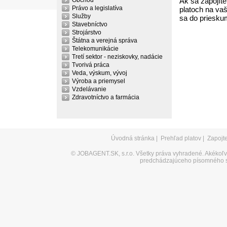
Obchod
Ak sa zapojíte
Právo a legislatíva
platoch na vaš
Služby
sa do priesku
Stavebníctvo
Strojárstvo
Štátna a verejná správa
Telekomunikácie
Tretí sektor - neziskovky, nadácie
Tvorivá práca
Veda, výskum, vývoj
Výroba a priemysel
Vzdelávanie
Zdravotníctvo a farmácia
Úvodná stránka
|
Prehľad platov
|
Zapojt
©
JOBAGENT.SK, s.r.o.
Všetky práva vyhradené. Akékoľve
predchádzajúceho písomného s