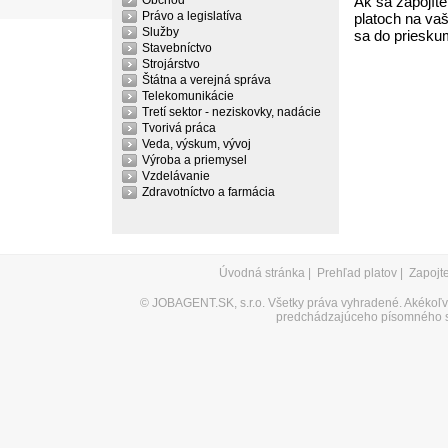
Obchod
Ak sa zapojíte
Právo a legislatíva
platoch na vaš
Služby
sa do priesku
Stavebníctvo
Strojárstvo
Štátna a verejná správa
Telekomunikácie
Tretí sektor - neziskovky, nadácie
Tvorivá práca
Veda, výskum, vývoj
Výroba a priemysel
Vzdelávanie
Zdravotníctvo a farmácia
Úvodná stránka
|
Prehľad platov
|
Zapojt
©
JOBAGENT.SK, s.r.o.
Všetky práva vyhradené. Akékoľve
predchádzajúceho písomného s