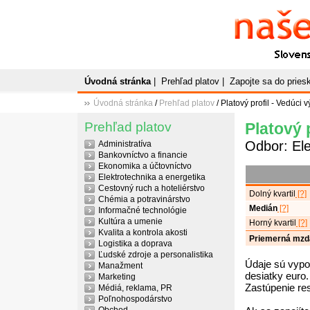
Naše
P
Slovenský plato
Úvodná stránka
|
Prehľad platov
|
Zapojte sa do prie
Úvodná stránka
/
Prehľad platov
/ Platový profil - Vedúci
Prehľad platov
Platový 
Odbor: Ele
Administratíva
Bankovníctvo a financie
Ekonomika a účtovníctvo
Elektrotechnika a energetika
Cestovný ruch a hoteliérstvo
Dolný kvartil
[?]
Chémia a potravinárstvo
Medián
[?]
Informačné technológie
Kultúra a umenie
Horný kvartil
[?]
Kvalita a kontrola akosti
Priemerná mzd
Logistika a doprava
Ľudské zdroje a personalistika
Údaje sú vypo
Manažment
desiatky euro.
Marketing
Zastúpenie re
Médiá, reklama, PR
Poľnohospodárstvo