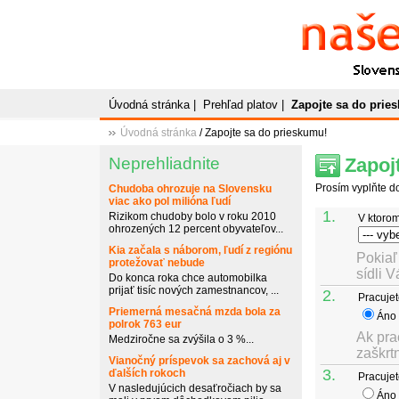
Naše
P
Slovenský plato
Úvodná stránka
|
Prehľad platov
|
Zapojte sa do prie
Úvodná stránka
/ Zapojte sa do prieskumu!
Neprehliadnite
Zapoj
Prosím vyplňte d
Chudoba ohrozuje na Slovensku
viac ako pol milióna ľudí
1.
Rizikom chudoby bolo v roku 2010
V ktorom
ohrozených 12 percent obyvateľov...
Kia začala s náborom, ľudí z regiónu
Pokiaľ
protežovať nebude
sídli 
Do konca roka chce automobilka
prijať tisíc nových zamestnancov, ...
2.
Pracuje
Priemerná mesačná mzda bola za
Áno
polrok 763 eur
Ak prac
Medziročne sa zvýšila o 3 %...
zaškrtn
Vianočný príspevok sa zachová aj v
3.
ďalších rokoch
Pracujet
V nasledujúcich desaťročiach by sa
Áno