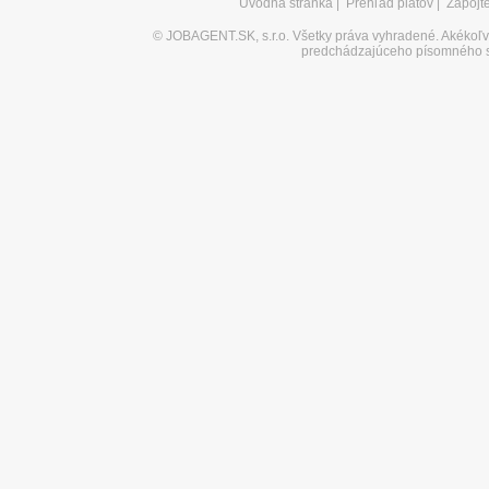
Úvodná stránka
|
Prehľad platov
|
Zapojt
©
JOBAGENT.SK, s.r.o.
Všetky práva vyhradené. Akékoľve
predchádzajúceho písomného s