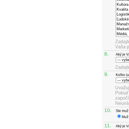
Zadajt
Vaša p
8.
Aký je V
Zadajt
9.
Koľko (u
Uvažuj
Pokiaľ
započí
Neuvád
10.
Ste muž
Mu
11.
Aký je 