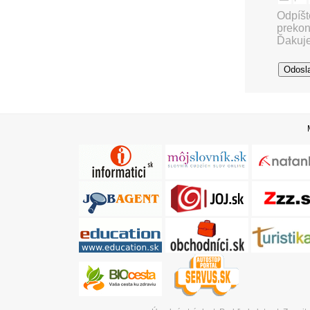
Odpíšt
prekon
Ďakuj