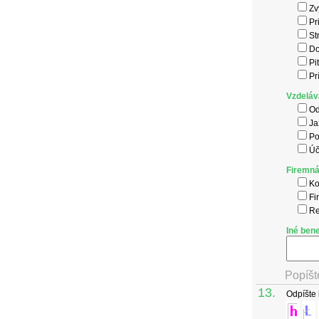
Zv
Pr
St
Do
Pi
Pr
Vzdeláv
Od
Ja
Po
Úč
Firemná
Ko
Fi
Re
Iné bene
Popíšt
13.
Odpíšte 