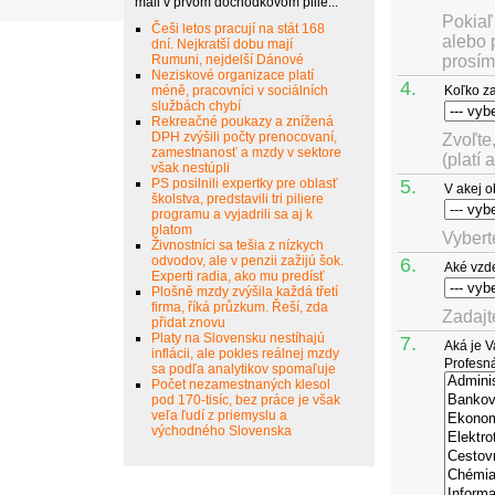
mali v prvom dôchodkovom pilie...
Pokiaľ
Češi letos pracují na stát 168
alebo 
dní. Nejkratší dobu mají
Rumuni, nejdelší Dánové
prosím
Neziskové organizace platí
4.
méně, pracovníci v sociálních
Koľko z
službách chybí
Rekreačné poukazy a znížená
DPH zvýšili počty prenocovaní,
Zvoľte
zamestnanosť a mzdy v sektore
(platí 
však nestúpli
PS posilnili expertky pre oblasť
5.
V akej o
školstva, predstavili tri piliere
programu a vyjadrili sa aj k
platom
Vybert
Živnostníci sa tešia z nízkych
odvodov, ale v penzii zažijú šok.
6.
Aké vzde
Experti radia, ako mu predísť
Plošně mzdy zvýšila každá třetí
firma, říká průzkum. Řeší, zda
Zadajt
přidat znovu
Platy na Slovensku nestíhajú
7.
Aká je V
inflácii, ale pokles reálnej mzdy
Profesná
sa podľa analytikov spomaľuje
Počet nezamestnaných klesol
pod 170-tisíc, bez práce je však
veľa ľudí z priemyslu a
východného Slovenska