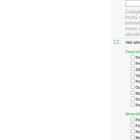
Zadajt
hrubý 
prémie
mene a
aktuál
12.
Aké výh
Finačné
Pr
Pr
Zd
Vý
Po
Ou
Ma
Do
Po
Materiá
Fi
Fi
No
Mo