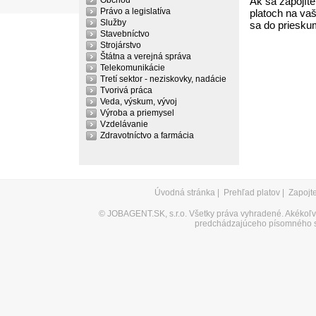
Obchod
Ak sa zapojíte
Právo a legislatíva
platoch na vaš
Služby
sa do priesku
Stavebníctvo
Strojárstvo
Štátna a verejná správa
Telekomunikácie
Tretí sektor - neziskovky, nadácie
Tvorivá práca
Veda, výskum, vývoj
Výroba a priemysel
Vzdelávanie
Zdravotníctvo a farmácia
Úvodná stránka
|
Prehľad platov
|
Zapojt
©
JOBAGENT.SK, s.r.o.
Všetky práva vyhradené. Akékoľve
predchádzajúceho písomného s