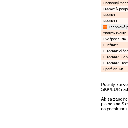
Obchodný mana
Pracovník podp
Riaditeľ
Riaditeľ IT
Technické p
Analytik kvality
HW špecialista
IT inžinier
IT Technický špe
IT Technik - Ser
IT Technik - Te
Operátor IT/IS
Použitý konve
SKK/EUR nado
Ak sa zapojíte
platoch na Slo
do prieskumu!