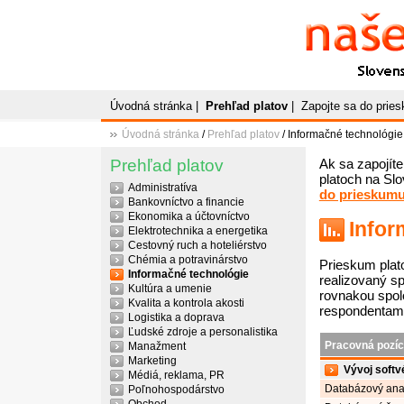
Naše
P
Slovenský plato
Úvodná stránka
|
Prehľad platov
|
Zapojte sa do prie
Úvodná stránka
/
Prehľad platov
/ Informačné technológie
Prehľad platov
Ak sa zapojíte
platoch na Slo
Administratíva
do prieskum
Bankovníctvo a financie
Ekonomika a účtovníctvo
Infor
Elektrotechnika a energetika
Cestovný ruch a hoteliérstvo
Chémia a potravinárstvo
Prieskum plat
Informačné technológie
realizovaný s
Kultúra a umenie
rovnakou spol
Kvalita a kontrola akosti
respondentami
Logistika a doprava
Ľudské zdroje a personalistika
Pracovná pozíc
Manažment
Marketing
Vývoj softv
Médiá, reklama, PR
Databázový anal
Poľnohospodárstvo