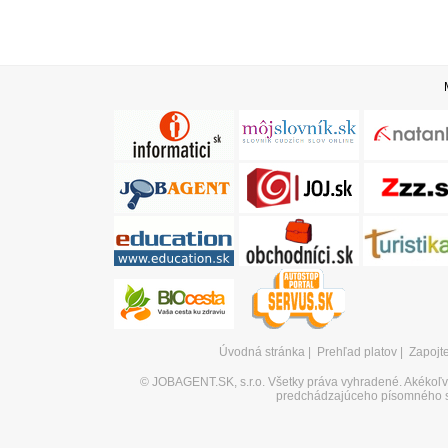
Úvodná stránka
|
Prehľad platov
|
Zapojt
©
JOBAGENT.SK, s.r.o.
Všetky práva vyhradené. Akékoľve
predchádzajúceho písomného s