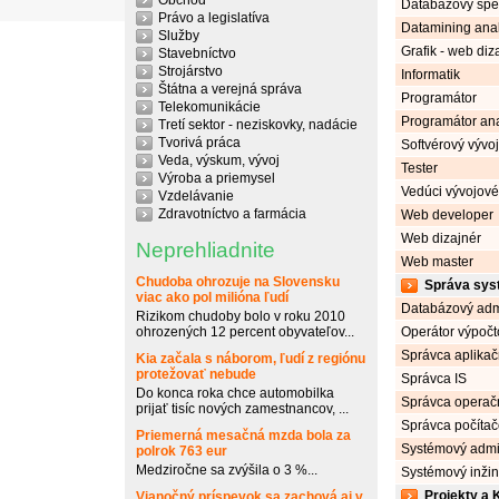
Obchod
Databázový špec
Právo a legislatíva
Datamining anal
Služby
Grafik - web diz
Stavebníctvo
Strojárstvo
Informatik
Štátna a verejná správa
Programátor
Telekomunikácie
Programátor ana
Tretí sektor - neziskovky, nadácie
Tvorivá práca
Softvérový vývoj
Veda, výskum, vývoj
Tester
Výroba a priemysel
Vedúci vývojové
Vzdelávanie
Zdravotníctvo a farmácia
Web developer
Web dizajnér
Neprehliadnite
Web master
Chudoba ohrozuje na Slovensku
Správa sys
viac ako pol milióna ľudí
Databázový admi
Rizikom chudoby bolo v roku 2010
ohrozených 12 percent obyvateľov...
Operátor výpočt
Správca aplika
Kia začala s náborom, ľudí z regiónu
protežovať nebude
Správca IS
Do konca roka chce automobilka
Správca operač
prijať tisíc nových zamestnancov, ...
Správca počítač
Priemerná mesačná mzda bola za
Systémový admin
polrok 763 eur
Medziročne sa zvýšila o 3 %...
Systémový inžin
Projekty a K
Vianočný príspevok sa zachová aj v