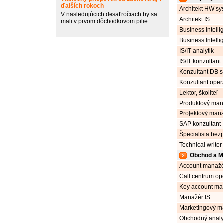
ďalších rokoch
Architekt HW s
V nasledujúcich desaťročiach by sa
Architekt IS
mali v prvom dôchodkovom pilie...
Business Intelli
Business Intelli
IS/IT analytik
IS/IT konzultant
Konzultant DB 
Konzultant ope
Lektor, školiteľ -
Produktový mana
Projektový mana
SAP konzultant
Špecialista bezp
Technical writer 
Obchod a M
Account manaž
Call centrum op
Key account ma
Manažér IS
Marketingový m
Obchodný analy