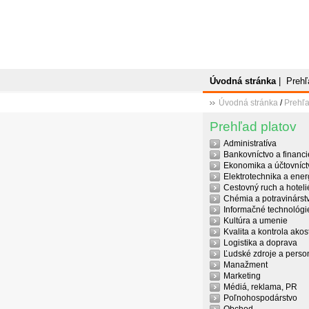
Úvodná stránka
|
Prehľ
Úvodná stránka
/
Prehľa
Prehľad platov
Administratíva
Bankovníctvo a financi
Ekonomika a účtovníct
Elektrotechnika a ener
Cestovný ruch a hoteli
Chémia a potravinárst
Informačné technológi
Kultúra a umenie
Kvalita a kontrola akost
Logistika a doprava
Ľudské zdroje a person
Manažment
Marketing
Médiá, reklama, PR
Poľnohospodárstvo