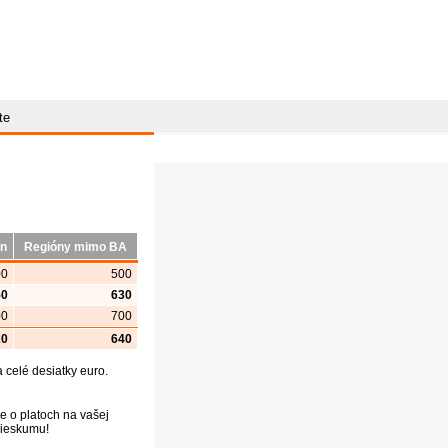
te
ón
Regióny mimo BA
00
500
50
630
00
700
20
640
celé desiatky euro.
e o platoch na vašej
prieskumu!