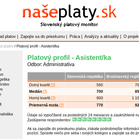
Naše
Platy
.sk
Slovenský platový monitor
ad platov
|
Zapojte sa do prieskumu
|
Práca
|
Analýzy a aktuality
|
O projek
d platov
/ Platový profil - Asistent/ka
Platový profil - Asistent/ka
Odbor: Administratíva
e
vo
Slovenská republika
Bratislavský regi
getika
érstvo
Dolný kvartil
[?]
560
7
vo
Medián
[?]
700
8
e
Horný kvartil
[?]
900
1 1
i
Priemerná mzda
[?]
770
9
alistika
Údaje sú vypočítané za posledných 24 mesiacov a zaukrúhlené na 
Zastúpenie respondentov:
Ak sa zapojíte do prieskumu platov, získate podrobnejšie informáci
pozícii. Spravte niečo pre seba i svojich kolegov a zapojte sa do 