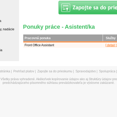
a
Ponuky práce - Asistent/ka
ky, nadácie
Pracovná ponuka
Služby
Front Office Assistant
[ detail 
ia
stránka
|
Prehľad platov
|
Zapojte sa do prieskumu
|
Spravodajstvo
|
Spolupráca
Všetky práva vyhradené. Akékoľvek kopírovanie údajov ako aj štruktúry údajov pr
predchádzajúceho písomného súhlasu prevádzkovateľa je výslovne zakázané.