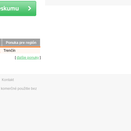
Ponuka pre región
]
Trenčín
[
ďalšie ponuky
]
|
Kontakt
e komerčné použitie bez