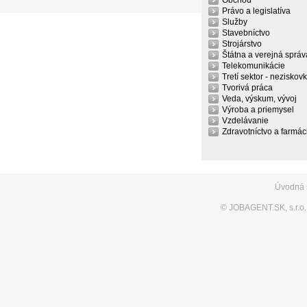
Obchod
Právo a legislatíva
Služby
Stavebníctvo
Strojárstvo
Štátna a verejná správ
Telekomunikácie
Tretí sektor - neziskov
Tvorivá práca
Veda, výskum, vývoj
Výroba a priemysel
Vzdelávanie
Zdravotníctvo a farmác
Úvodná 
©
JOBAGENT.SK, s.r.o.