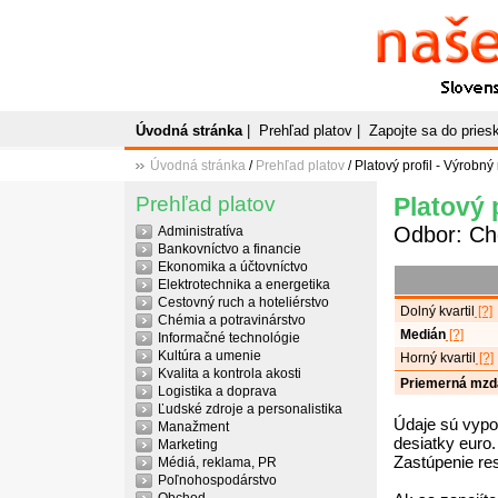
Naše
P
Slovenský plato
Úvodná stránka
|
Prehľad platov
|
Zapojte sa do prie
Úvodná stránka
/
Prehľad platov
/ Platový profil - Výrobný 
Prehľad platov
Platový p
Odbor: Ch
Administratíva
Bankovníctvo a financie
Ekonomika a účtovníctvo
Elektrotechnika a energetika
Cestovný ruch a hoteliérstvo
Dolný kvartil
[?]
Chémia a potravinárstvo
Medián
[?]
Informačné technológie
Kultúra a umenie
Horný kvartil
[?]
Kvalita a kontrola akosti
Priemerná mzd
Logistika a doprava
Ľudské zdroje a personalistika
Údaje sú vypo
Manažment
desiatky euro.
Marketing
Zastúpenie re
Médiá, reklama, PR
Poľnohospodárstvo