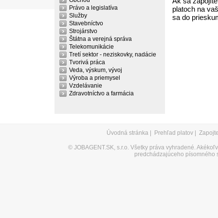
Obchod
Ak sa zapojíte
Právo a legislatíva
platoch na vaš
Služby
sa do priesku
Stavebníctvo
Strojárstvo
Štátna a verejná správa
Telekomunikácie
Tretí sektor - neziskovky, nadácie
Tvorivá práca
Veda, výskum, vývoj
Výroba a priemysel
Vzdelávanie
Zdravotníctvo a farmácia
Úvodná stránka
|
Prehľad platov
|
Zapojt
©
JOBAGENT.SK, s.r.o.
Všetky práva vyhradené. Akékoľve
predchádzajúceho písomného s