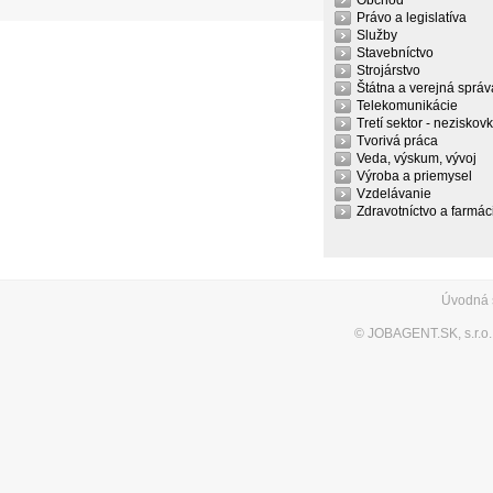
Obchod
Právo a legislatíva
Služby
Stavebníctvo
Strojárstvo
Štátna a verejná správ
Telekomunikácie
Tretí sektor - neziskov
Tvorivá práca
Veda, výskum, vývoj
Výroba a priemysel
Vzdelávanie
Zdravotníctvo a farmác
Úvodná 
©
JOBAGENT.SK, s.r.o.