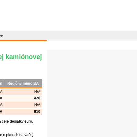
te
ej kamiónovej
ón
Regióny mimo BA
/A
N/A
/A
420
/A
N/A
/A
610
celé desiatky euro.
e o platoch na vašej