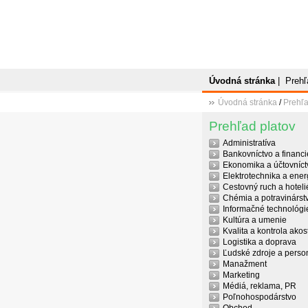
Úvodná stránka
|
Prehľ
Úvodná stránka
/
Prehľa
Prehľad platov
Administratíva
Bankovníctvo a financi
Ekonomika a účtovníct
Elektrotechnika a ener
Cestovný ruch a hoteli
Chémia a potravinárst
Informačné technológi
Kultúra a umenie
Kvalita a kontrola akost
Logistika a doprava
Ľudské zdroje a person
Manažment
Marketing
Médiá, reklama, PR
Poľnohospodárstvo