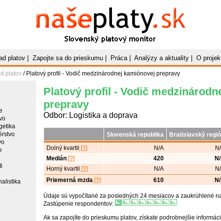
Naše
Platy
.sk
Slovenský platový monitor
ad platov
|
Zapojte sa do prieskumu
|
Práca
|
Analýzy a aktuality
|
O projek
d platov
/ Platový profil - Vodič medzinárodnej kamiónovej prepravy
Platový profil - Vodič medzinárodn
prepravy
e
Odbor: Logistika a doprava
vo
getika
érstvo
Slovenská republika
Bratislavský regi
vo
Dolný kvartil
[?]
N/A
N
e
Medián
[?]
420
N
i
Horný kvartil
[?]
N/A
N
Priemerná mzda
[?]
610
N
alistika
Údaje sú vypočítané za posledných 24 mesiacov a zaukrúhlené na 
Zastúpenie respondentov:
Ak sa zapojíte do prieskumu platov, získate podrobnejšie informáci