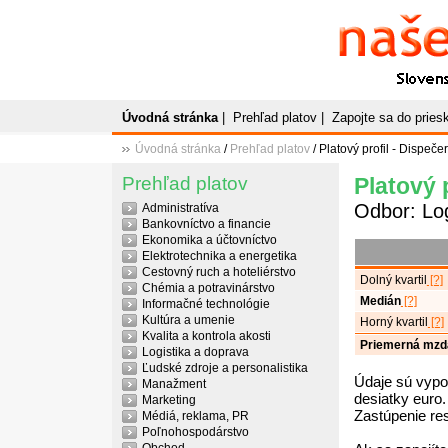
Naše
P
Slovenský plato
Úvodná stránka
|
Prehľad platov
|
Zapojte sa do prie
Úvodná stránka
/
Prehľad platov
/ Platový profil - Dispečer
Prehľad platov
Platový 
Odbor: Log
Administratíva
Bankovníctvo a financie
Ekonomika a účtovníctvo
Elektrotechnika a energetika
Cestovný ruch a hoteliérstvo
Dolný kvartil
[?]
Chémia a potravinárstvo
Medián
[?]
Informačné technológie
Kultúra a umenie
Horný kvartil
[?]
Kvalita a kontrola akosti
Priemerná mzd
Logistika a doprava
Ľudské zdroje a personalistika
Údaje sú vypo
Manažment
desiatky euro.
Marketing
Zastúpenie re
Médiá, reklama, PR
Poľnohospodárstvo