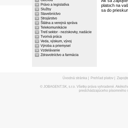
Obchod
Ak sa zapojíte
Právo a legislatíva
platoch na vaš
Služby
sa do priesku
Stavebníctvo
Strojárstvo
Štátna a verejná správa
Telekomunikácie
Tretí sektor - neziskovky, nadácie
Tvorivá práca
Veda, výskum, vývoj
Výroba a priemysel
Vzdelávanie
Zdravotníctvo a farmácia
Úvodná stránka
|
Prehľad platov
|
Zapojt
©
JOBAGENT.SK, s.r.o.
Všetky práva vyhradené. Akékoľve
predchádzajúceho písomného s