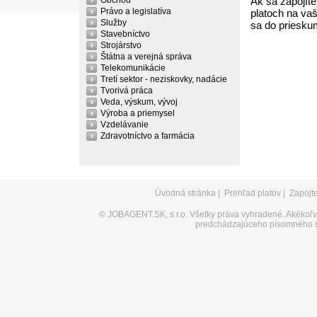
Obchod
Ak sa zapojíte
Právo a legislatíva
platoch na vaš
Služby
sa do priesku
Stavebníctvo
Strojárstvo
Štátna a verejná správa
Telekomunikácie
Tretí sektor - neziskovky, nadácie
Tvorivá práca
Veda, výskum, vývoj
Výroba a priemysel
Vzdelávanie
Zdravotníctvo a farmácia
Úvodná stránka
|
Prehľad platov
|
Zapojt
©
JOBAGENT.SK, s.r.o.
Všetky práva vyhradené. Akékoľve
predchádzajúceho písomného s