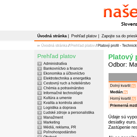
Naše
P
Slovenský plato
Úvodná stránka
|
Prehľad platov
|
Zapojte sa do prie
Úvodná stránka
/
Prehľad platov
/ Platový profil - Technick
Prehľad platov
Platový p
Odbor: M
Administratíva
Bankovníctvo a financie
Ekonomika a účtovníctvo
Elektrotechnika a energetika
Cestovný ruch a hoteliérstvo
Dolný kvartil
[?]
Chémia a potravinárstvo
Medián
[?]
Informačné technológie
Kultúra a umenie
Horný kvartil
[?]
Kvalita a kontrola akosti
Priemerná mzd
Logistika a doprava
Ľudské zdroje a personalistika
Údaje sú vypo
Manažment
desiatky euro.
Marketing
Zastúpenie re
Médiá, reklama, PR
Poľnohospodárstvo