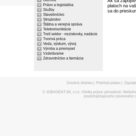
Obchod
Ak sa zapojíte
Právo a legislatíva
platoch na vaš
Služby
sa do priesku
Stavebníctvo
Strojárstvo
Štátna a verejná správa
Telekomunikácie
Tretí sektor - neziskovky, nadácie
Tvorivá práca
Veda, výskum, vývoj
Výroba a priemysel
Vzdelávanie
Zdravotníctvo a farmácia
Úvodná stránka
|
Prehľad platov
|
Zapojt
©
JOBAGENT.SK, s.r.o.
Všetky práva vyhradené. Akékoľve
predchádzajúceho písomného s