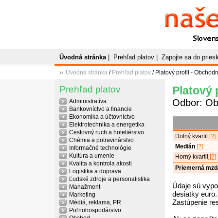
Naše
P
Slovenský plato
Úvodná stránka
|
Prehľad platov
|
Zapojte sa do prie
Úvodná stránka
/
Prehľad platov
/ Platový profil - Obchodn
Prehľad platov
Platový 
Odbor: O
Administratíva
Bankovníctvo a financie
Ekonomika a účtovníctvo
Elektrotechnika a energetika
Cestovný ruch a hoteliérstvo
Dolný kvartil
[?]
Chémia a potravinárstvo
Medián
[?]
Informačné technológie
Kultúra a umenie
Horný kvartil
[?]
Kvalita a kontrola akosti
Priemerná mzd
Logistika a doprava
Ľudské zdroje a personalistika
Údaje sú vypo
Manažment
desiatky euro.
Marketing
Zastúpenie re
Médiá, reklama, PR
Poľnohospodárstvo