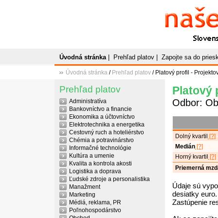
Naše
P
Slovenský plato
Úvodná stránka
|
Prehľad platov
|
Zapojte sa do prie
Úvodná stránka
/
Prehľad platov
/ Platový profil - Projek
Prehľad platov
Platový 
Odbor: O
Administratíva
Bankovníctvo a financie
Ekonomika a účtovníctvo
Elektrotechnika a energetika
Cestovný ruch a hoteliérstvo
Dolný kvartil
[?]
Chémia a potravinárstvo
Medián
[?]
Informačné technológie
Kultúra a umenie
Horný kvartil
[?]
Kvalita a kontrola akosti
Priemerná mzd
Logistika a doprava
Ľudské zdroje a personalistika
Údaje sú vypo
Manažment
desiatky euro.
Marketing
Zastúpenie re
Médiá, reklama, PR
Poľnohospodárstvo