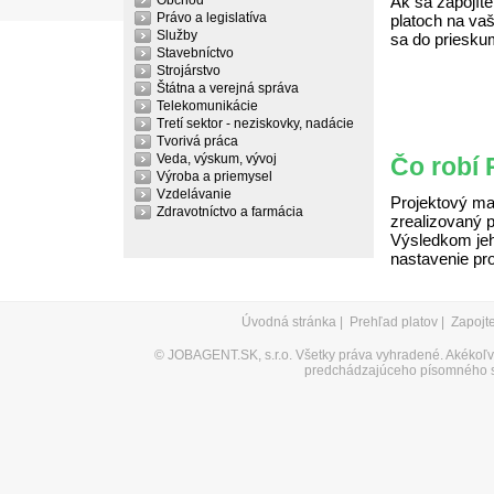
Obchod
Ak sa zapojíte
Právo a legislatíva
platoch na vaš
Služby
sa do priesku
Stavebníctvo
Strojárstvo
Štátna a verejná správa
Telekomunikácie
Tretí sektor - neziskovky, nadácie
Tvorivá práca
Veda, výskum, vývoj
Čo robí 
Výroba a priemysel
Vzdelávanie
Projektový man
Zdravotníctvo a farmácia
zrealizovaný 
Výsledkom jeho
nastavenie pr
Úvodná stránka
|
Prehľad platov
|
Zapojt
©
JOBAGENT.SK, s.r.o.
Všetky práva vyhradené. Akékoľve
predchádzajúceho písomného s