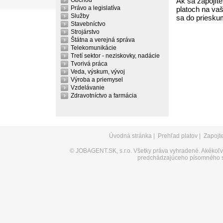
Obchod
Ak sa zapojíte
Právo a legislatíva
platoch na vaš
Služby
sa do priesku
Stavebníctvo
Strojárstvo
Štátna a verejná správa
Telekomunikácie
Tretí sektor - neziskovky, nadácie
Tvorivá práca
Veda, výskum, vývoj
Výroba a priemysel
Vzdelávanie
Zdravotníctvo a farmácia
Úvodná stránka
|
Prehľad platov
|
Zapojt
©
JOBAGENT.SK, s.r.o.
Všetky práva vyhradené. Akékoľve
predchádzajúceho písomného s