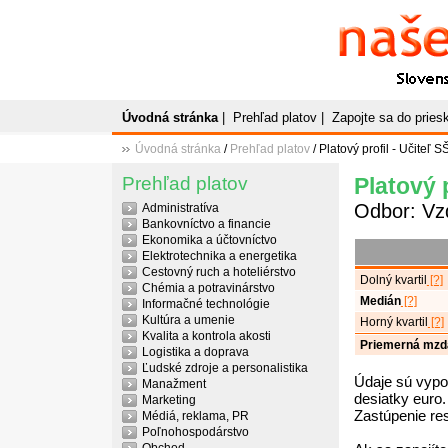
Naše
P
Slovenský plato
Úvodná stránka
|
Prehľad platov
|
Zapojte sa do prie
Úvodná stránka
/
Prehľad platov
/ Platový profil - Učiteľ S
Prehľad platov
Platový p
Odbor: Vz
Administratíva
Bankovníctvo a financie
Ekonomika a účtovníctvo
Elektrotechnika a energetika
Cestovný ruch a hoteliérstvo
Dolný kvartil
[?]
Chémia a potravinárstvo
Medián
[?]
Informačné technológie
Kultúra a umenie
Horný kvartil
[?]
Kvalita a kontrola akosti
Priemerná mzd
Logistika a doprava
Ľudské zdroje a personalistika
Údaje sú vypo
Manažment
desiatky euro.
Marketing
Zastúpenie re
Médiá, reklama, PR
Poľnohospodárstvo