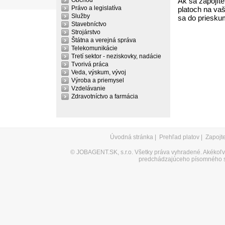
Obchod
Ak sa zapojíte
Právo a legislatíva
platoch na vaš
Služby
sa do priesku
Stavebníctvo
Strojárstvo
Štátna a verejná správa
Telekomunikácie
Tretí sektor - neziskovky, nadácie
Tvorivá práca
Veda, výskum, vývoj
Výroba a priemysel
Vzdelávanie
Zdravotníctvo a farmácia
Úvodná stránka
|
Prehľad platov
|
Zapojt
©
JOBAGENT.SK, s.r.o.
Všetky práva vyhradené. Akékoľve
predchádzajúceho písomného s