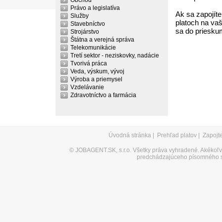
Obchod
Právo a legislatíva
Ak sa zapojíte
Služby
platoch na vaš
Stavebníctvo
sa do priesku
Strojárstvo
Štátna a verejná správa
Telekomunikácie
Tretí sektor - neziskovky, nadácie
Tvorivá práca
Veda, výskum, vývoj
Výroba a priemysel
Vzdelávanie
Zdravotníctvo a farmácia
Úvodná stránka
|
Prehľad platov
|
Zapojt
©
JOBAGENT.SK, s.r.o.
Všetky práva vyhradené. Akékoľve
predchádzajúceho písomného s