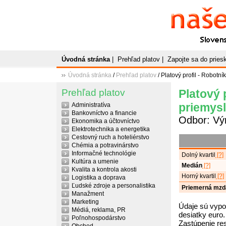
Naše
P
Slovenský plato
Úvodná stránka
|
Prehľad platov
|
Zapojte sa do prie
Úvodná stránka
/
Prehľad platov
/ Platový profil - Robotní
Prehľad platov
Platový 
priemys
Administratíva
Bankovníctvo a financie
Odbor: Vý
Ekonomika a účtovníctvo
Elektrotechnika a energetika
Cestovný ruch a hoteliérstvo
Chémia a potravinárstvo
Informačné technológie
Dolný kvartil
[?]
Kultúra a umenie
Medián
[?]
Kvalita a kontrola akosti
Horný kvartil
[?]
Logistika a doprava
Ľudské zdroje a personalistika
Priemerná mzd
Manažment
Marketing
Údaje sú vypo
Médiá, reklama, PR
desiatky euro.
Poľnohospodárstvo
Zastúpenie re