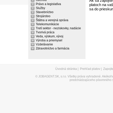
Obchod
Ak sa zapojíte
Právo a legislatíva
platoch na vaš
Služby
sa do priesku
Stavebníctvo
Strojárstvo
Štátna a verejná správa
Telekomunikácie
Tretí sektor - neziskovky, nadácie
Tvorivá práca
Veda, výskum, vývoj
Výroba a priemysel
Vzdelávanie
Zdravotníctvo a farmácia
Úvodná stránka
|
Prehľad platov
|
Zapojt
©
JOBAGENT.SK, s.r.o.
Všetky práva vyhradené. Akékoľve
predchádzajúceho písomného s