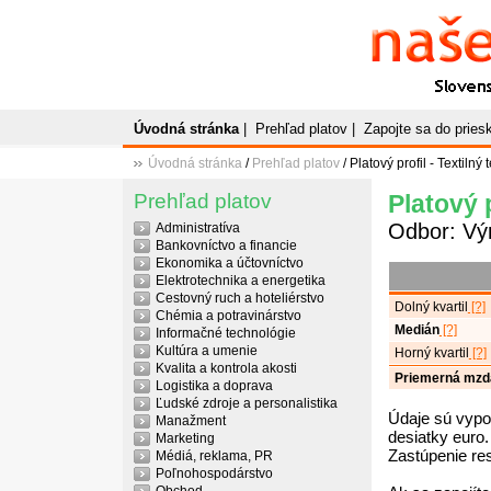
Naše
P
Slovenský plato
Úvodná stránka
|
Prehľad platov
|
Zapojte sa do prie
Úvodná stránka
/
Prehľad platov
/ Platový profil - Textilný 
Prehľad platov
Platový p
Odbor: Vý
Administratíva
Bankovníctvo a financie
Ekonomika a účtovníctvo
Elektrotechnika a energetika
Cestovný ruch a hoteliérstvo
Dolný kvartil
[?]
Chémia a potravinárstvo
Medián
[?]
Informačné technológie
Kultúra a umenie
Horný kvartil
[?]
Kvalita a kontrola akosti
Priemerná mzd
Logistika a doprava
Ľudské zdroje a personalistika
Údaje sú vypo
Manažment
desiatky euro.
Marketing
Zastúpenie re
Médiá, reklama, PR
Poľnohospodárstvo