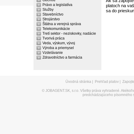
Obchod
Ak sa zapojíte
Právo a legislatíva
platoch na vaš
Služby
sa do priesku
Stavebníctvo
Strojárstvo
Štátna a verejná správa
Telekomunikácie
Tretí sektor - neziskovky, nadácie
Tvorivá práca
Veda, výskum, vývoj
Výroba a priemysel
Vzdelávanie
Zdravotníctvo a farmácia
Úvodná stránka
|
Prehľad platov
|
Zapojt
©
JOBAGENT.SK, s.r.o.
Všetky práva vyhradené. Akékoľve
predchádzajúceho písomného s