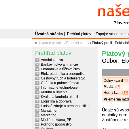
Naše
P
Slovenský plato
Úvodná stránka
|
Prehľad platov
|
Zapojte sa do prie
Úvodná stránka
/
Prehľad platov
/ Platový profil - Pokladní
Prehľad platov
Platový 
Odbor: Ek
Administratíva
Bankovníctvo a financie
Ekonomika a účtovníctvo
Elektrotechnika a energetika
Cestovný ruch a hoteliérstvo
Dolný kvartil
[?]
Chémia a potravinárstvo
Medián
[?]
Informačné technológie
Kultúra a umenie
Horný kvartil
[?]
Kvalita a kontrola akosti
Priemerná mzd
Logistika a doprava
Ľudské zdroje a personalistika
Údaje sú vypo
Manažment
desiatky euro.
Marketing
Zastúpenie re
Médiá, reklama, PR
Poľnohospodárstvo