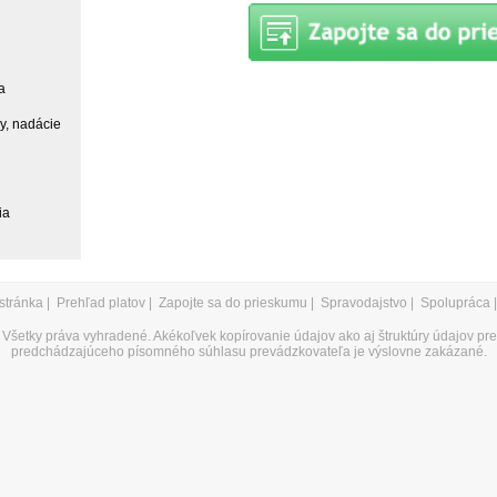
a
ky, nadácie
ia
stránka
|
Prehľad platov
|
Zapojte sa do prieskumu
|
Spravodajstvo
|
Spolupráca
Všetky práva vyhradené. Akékoľvek kopírovanie údajov ako aj štruktúry údajov pr
predchádzajúceho písomného súhlasu prevádzkovateľa je výslovne zakázané.