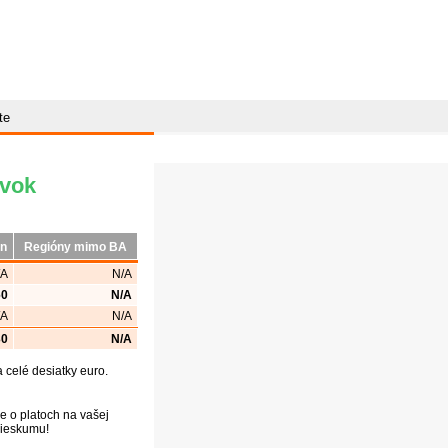
te
ávok
ón
Regióny mimo BA
/A
N/A
60
N/A
/A
N/A
30
N/A
celé desiatky euro.
e o platoch na vašej
prieskumu!