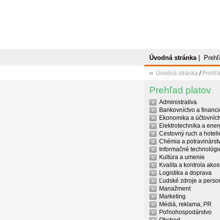
Úvodná stránka
|
Prehľ
Úvodná stránka
/
Prehľa
Prehľad platov
Administratíva
Bankovníctvo a financi
Ekonomika a účtovníct
Elektrotechnika a ener
Cestovný ruch a hoteli
Chémia a potravinárst
Informačné technológi
Kultúra a umenie
Kvalita a kontrola akost
Logistika a doprava
Ľudské zdroje a person
Manažment
Marketing
Médiá, reklama, PR
Poľnohospodárstvo