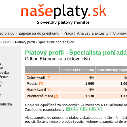
Naše
Platy
.sk
Slovenský platový monitor
ad platov
|
Zapojte sa do prieskumu
|
Práca
|
Analýzy a aktuality
|
O projek
d platov
/ Platový profil - Špecialista pohľadávok
Platový profil - Špecialista pohľad
Odbor: Ekonomika a účtovníctvo
e
vo
Slovenská republika
Bratislavský regi
getika
érstvo
Dolný kvartil
[?]
N/A
N
vo
Medián
[?]
1 060
1 0
e
Horný kvartil
[?]
N/A
N
i
Priemerná mzda
[?]
1 130
1 1
alistika
Údaje sú vypočítané za posledných 24 mesiacov a zaukrúhlené na 
Zastúpenie respondentov:
Ak sa zapojíte do prieskumu platov, získate podrobnejšie informáci
pozícii. Spravte niečo pre seba i svojich kolegov a zapojte sa do 