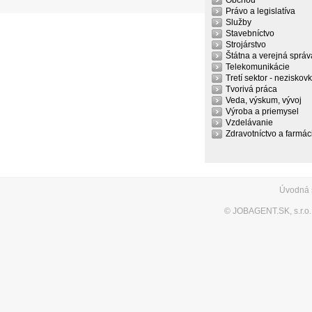
Obchod
Právo a legislatíva
Služby
Stavebníctvo
Strojárstvo
Štátna a verejná správ
Telekomunikácie
Tretí sektor - neziskov
Tvorivá práca
Veda, výskum, vývoj
Výroba a priemysel
Vzdelávanie
Zdravotníctvo a farmác
Úvodná 
©
JOBAGENT.SK, s.r.o.