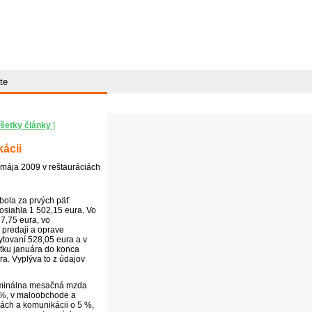
te
šetky články
]
ácii
 mája 2009 v reštauráciách
bola za prvých päť
osiahla 1 502,15 eura. Vo
7,75 eura, vo
 predaji a oprave
ytovaní 528,05 eura a v
tku januára do konca
ra. Vyplýva to z údajov
ominálna mesačná
mzda
4 %, v maloobchode a
iách a komunikácii o 5 %,