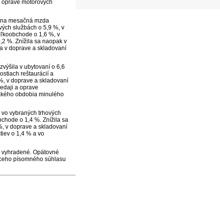
 a oprave motorových
álna mesačná
mzda
ových službách o 5,9 %, v
eľkoobchode o 1,6 %, v
0,2 %. Znížila sa naopak v
 a v doprave a skladovaní
výšila v ubytovaní o 6,6
stiach reštaurácií a
 %, v doprave a skladovaní
redaji a oprave
vnakého obdobia minulého
, vo vybraných trhových
bchode o 1,4 %. Znížila sa
 %, v doprave a skladovaní
tiev o 1,4 % a vo
a vyhradené. Opätovné
júceho písomného súhlasu