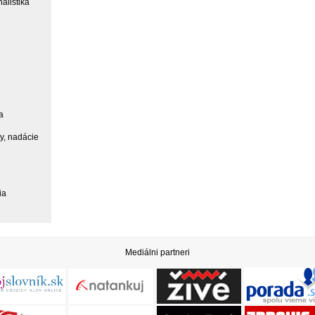
alistika
a
ky, nadácie
ia
Mediálni partneri