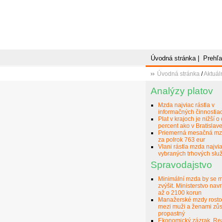
Úvodná stránka
|
Prehľa
Úvodná stránka
/
Aktuál
Analýzy platov
Mzda najviac rástla v
informačných činnostia
Plat v krajoch je nižší o
percent ako v Bratislav
Priemerná mesačná mz
za polrok 763 eur
Vlani rástla mzda najvi
vybraných trhových slu
Spravodajstvo
Minimální mzda by se 
zvýšit. Ministerstvo navr
až o 2100 korun
Manažerské mzdy rostou
mezi muži a ženami zů
propastný
Ekonomický zázrak. Re