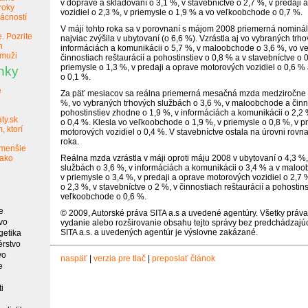
v doprave a skladovaní o 3,1 %, v stavebníctve o 2,7 %, v predaji
roky
vozidiel o 2,3 %, v priemysle o 1,9 % a vo veľkoobchode o 0,7 %.
mácností
V máji tohto roka sa v porovnaní s májom 2008 priemerná nomin
. Pozrite
najviac zvýšila v ubytovaní (o 6,6 %). Vzrástla aj vo vybraných trh
h
informáciách a komunikácii o 5,7 %, v maloobchode o 3,6 %, vo v
 muži
činnostiach reštaurácií a pohostinstiev o 0,8 % a v stavebníctve o 
priemysle o 1,3 %, v predaji a oprave motorových vozidiel o 0,6 %
nky
o 0,1 %.
e
Za päť mesiacov sa reálna priemerná mesačná
mzda
medziročne z
%, vo vybraných trhových službách o 3,6 %, v maloobchode a činno
pohostinstiev zhodne o 1,9 %, v informáciách a komunikácii o 2,2
ty.sk
o 0,4 %. Klesla vo veľkoobchode o 1,9 %, v priemysle o 0,8 %, v p
, ktorí
motorových vozidiel o 0,4 %. V stavebníctve ostala na úrovni ro
roka.
 menšie
 ako
Reálna
mzda
vzrástla v máji oproti máju 2008 v ubytovaní o 4,3 %
službách o 3,6 %, v informáciách a komunikácii o 3,4 % a v maloo
v priemysle o 3,4 %, v predaji a oprave motorových vozidiel o 2,7
o 2,3 %, v stavebníctve o 2 %, v činnostiach reštaurácií a pohostins
veľkoobchode o 0,6 %.
e
© 2009, Autorské práva SITA a.s a uvedené agentúry. Všetky práv
vo
vydanie alebo rozširovanie obsahu tejto správy bez predchádza
SITA a.s. a uvedených agentúr je výslovne zakázané.
getika
érstvo
vo
naspäť
|
verzia pre tlač
|
preposlať článok
e
i