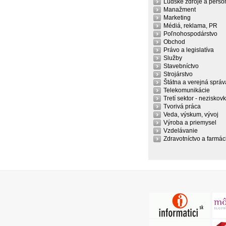
Ľudské zdroje a person
Manažment
Marketing
Médiá, reklama, PR
Poľnohospodárstvo
Obchod
Právo a legislatíva
Služby
Stavebníctvo
Strojárstvo
Štátna a verejná správ
Telekomunikácie
Tretí sektor - neziskov
Tvorivá práca
Veda, výskum, vývoj
Výroba a priemysel
Vzdelávanie
Zdravotníctvo a farmác