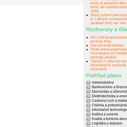
mzdy za posledné štyri 
klesli, ale spotreba do
rástla
Súboj pohlaví pokračuje
si, v ktorých povolaniac
zarábajú ženy viac ako
Rozhovory a člá
60% ľudí bezprostredn
pociťuje krízu
Dve percentá mladým
Portál www.naseprvepla
chce otvárať oči mladým
začínajú zarábať
Typický IT odborník má
komunikačné zručnosti
obchodník.
Prehľad platov
Administratíva
Bankovníctvo a financi
Ekonomika a účtovníct
Elektrotechnika a ener
Cestovný ruch a hoteli
Chémia a potravinárst
Informačné technológi
Kultúra a umenie
Kvalita a kontrola akost
Logistika a doprava