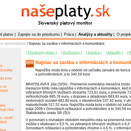
Naše
Platy
.sk
Slovenský platový monitor
d platov
|
Zapojte sa do prieskumu
|
Práca
|
Analýzy a aktuality
|
O projek
ne spravodajstvo
/ Najviac sa zarába v informáciách a komunikácii
[ Prieskumy platov ]
[ Rozhovory ]
[ Kariéra ]
[ Aktuality ]
[
V
Najviac sa zarába v informáciách a komunik
ch
 desiatky
Najnižšia mzda bola v období od začiatku januára do konca
e
a pohostinstvách, a to 340,59 eura
da bola
BRATISLAVA 9. júla (SITA) - Priemerná nominálna mesačná
mzda
ac vo
mesiacov tohto roka najvyššia v informáciách a komunikácii, keď d
žbách
vybraných trhových službách dosiahla 723,61 eura, v priemysle 71
veľkoobchode 685,76 eura, v doprave a skladovaní 683,93 eura, v
motorových vozidiel 682,80 eura, v stavebníctve 537,42 eura, v ub
maloobchode 517,52 eura. Najnižšia
mzda
bola v období od začia
měla
mája 2009 v činnostiach reštaurácií a pohostinstiev, a to 340,59 eu
huje růst
Štatistického úradu SR (ŠÚ).
, rozdíl
V porovnaní s rovnakým obdobím minulého roka sa priemerná n
stává
zvýšila v ubytovaní o 9,5 %, vo vybraných trhových službách o 6,
činnostiach reštaurácií a pohostinstiev zhodne o 4,6 %, v informác
álne