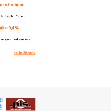
eur v hrubom
 hrubý plat 700 eur
li o 9,4 %
 verejnom sektore sa v
ďalšie články »