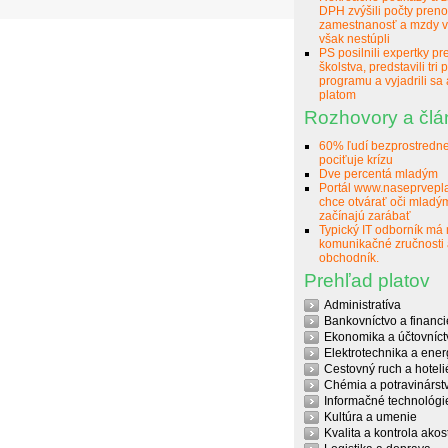
DPH zvýšili počty preno
zamestnanosť a mzdy v
však nestúpli
PS posilnili expertky pr
školstva, predstavili tri p
programu a vyjadrili sa 
platom
Rozhovory a člá
60% ľudí bezprostredn
pociťuje krízu
Dve percentá mladým
Portál www.naseprvepla
chce otvárať oči mladým
začínajú zarábať
Typický IT odborník má
komunikačné zručnosti
obchodník.
Prehľad platov
Administratíva
Bankovníctvo a financi
Ekonomika a účtovníct
Elektrotechnika a ener
Cestovný ruch a hoteli
Chémia a potravinárst
Informačné technológi
Kultúra a umenie
Kvalita a kontrola akost