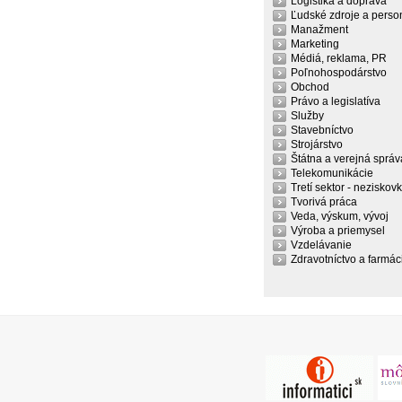
Logistika a doprava
Ľudské zdroje a person
Manažment
Marketing
Médiá, reklama, PR
Poľnohospodárstvo
Obchod
Právo a legislatíva
Služby
Stavebníctvo
Strojárstvo
Štátna a verejná správ
Telekomunikácie
Tretí sektor - neziskov
Tvorivá práca
Veda, výskum, vývoj
Výroba a priemysel
Vzdelávanie
Zdravotníctvo a farmác