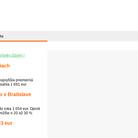
te
 Všetky články ]
tiach
najvyššia priemerná
iahla 1 691 eur
o v Bratislave
o roka 1 054 eur. Oproti
nižšie o 20 až 30 %
3 eur