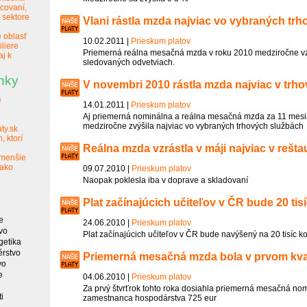
covaní,
 sektore
Vlani rástla mzda najviac vo vybraných tr
e oblasť
10.02.2011 |
Prieskum platov
iliere
Priemerná reálna mesačná mzda v roku 2010 medziročne vzr
aj k
sledovaných odvetviach.
nky
V novembri 2010 rástla mzda najviac v trh
e
14.01.2011 |
Prieskum platov
Aj priemerná nominálna a reálna mesačná mzda za 11 mesi
medziročne zvýšila najviac vo vybraných trhových službách
ty.sk
, ktorí
Reálna mzda vzrástla v máji najviac v rešta
 menšie
 ako
09.07.2010 |
Prieskum platov
Naopak poklesla iba v doprave a skladovaní
Plat začínajúcich učiteľov v ČR bude 20 tis
e
24.06.2010 |
Prieskum platov
vo
Plat začínajúcich učiteľov v ČR bude navýšený na 20 tisíc ko
getika
érstvo
Priemerná mesačná mzda bola v prvom kvar
vo
e
04.06.2010 |
Prieskum platov
Za prvý štvrťrok tohto roka dosiahla priemerná mesačná n
i
zamestnanca hospodárstva 725 eur