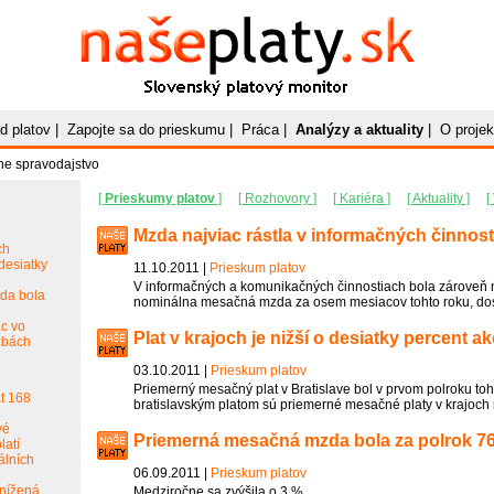
Naše
Platy
.sk
Slovenský platový monitor
d platov
|
Zapojte sa do prieskumu
|
Práca
|
Analýzy a aktuality
|
O projek
ne spravodajstvo
[
Prieskumy platov
]
[ Rozhovory ]
[ Kariéra ]
[ Aktuality ]
[
Mzda najviac rástla v informačných činnos
ch
 desiatky
11.10.2011 |
Prieskum platov
e
V informačných a komunikačných činnostiach bola zároveň 
da bola
nominálna mesačná mzda za osem mesiacov tohto roku, dos
ac vo
Plat v krajoch je nižší o desiatky percent ak
žbách
03.10.2011 |
Prieskum platov
Priemerný mesačný plat v Bratislave bol v prvom polroku toht
át 168
bratislavským platom sú priemerné mesačné platy v krajoch 
vé
Priemerná mesačná mzda bola za polrok 76
latí
álních
06.09.2011 |
Prieskum platov
nížená
Medziročne sa zvýšila o 3 %