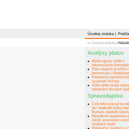
Úvodná stránka
|
Prehľa
Úvodná stránka
/ Aktuál
Analýzy platov
Mzda najviac rástla v
informačných činnostia
Plat v krajoch je nižší o
percent ako v Bratislav
Priemerná mesačná mz
za polrok 763 eur
Vlani rástla mzda najvi
vybraných trhových slu
Spravodajstvo
Češi letos pracují na st
dní. Nejkratší dobu mají
Rumuni, nejdelší Dáno
Neziskové organizace p
méně, pracovníci v soci
službách chybí
Rekreačné poukazy a z