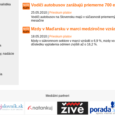
alistika
Vodiči autobusov zarábajú priemerne 700 
25.05.2010 |
Prieskum platov
Vodiči autobusov na Slovensku majú v súčasnosti priemerný
mesačne
Mzdy v Maďarsku v marci medziročne vzrást
18.05.2010 |
Prieskum platov
Mzdy v súkromnom sektore v marci vzrástli o 6,9 %, mzdy vo
dôsledku vyplatenia odmien zvýšili až o 16,2 %.
a
ky, nadácie
ia
Mediálni partneri