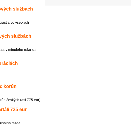
hových službách
ástla vo všetkých
ových službách
acov minulého roku sa
uráciách
íc korún
rún českých (asi 775 eur).
táli 725 eur
ominálna mzda