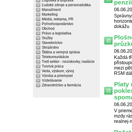
Logistika a doprava
penzii
Ľudské zdroje a personalistika
06.06.20
Manažment
Marketing
Správny
Médiá, reklama, PR
horizont
Poľnohospodárstvo
dokážu
Obchod
Právo a legislatíva
Plošně
Služby
průzk
Stavebníctvo
Strojárstvo
06.06.20
Štátna a verejná správa
Telekomunikácie
Každá tř
Tretí sektor - neziskovky, nadácie
přistoup
Tvorivá práca
mezi pět
Veda, výskum, vývoj
RSM dále
Výroba a priemysel
Vzdelávanie
Platy 
Zdravotníctvo a farmácia
pokle
spoma
06.06.20
V prieme
mzdy rás
realnej-