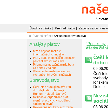
Naše
P
Slovenský plato
Úvodná stránka
|
Prehľad platov
|
Zapojte sa do pries
Úvodná stránka
/ Aktuálne spravodajstvo
Analýzy platov
[ Prieskumy p
Všetky člán
Mzda najviac rástla v
informačných činnostiach
Češi l
Plat v krajoch je nižší o desiatky
percent ako v Bratislave
dobu 
Priemerná mesačná mzda bola
za polrok 763 eur
09.06.20
Vlani rástla mzda najviac vo
Češi let
vybraných trhových službách
svobody 
Spravodajstvo
loňském 
Deloitte.
Češi letos pracují na stát 168
dní. Nejkratší dobu mají
Rumuni, nejdelší Dánové
Nezis
Neziskové organizace platí
sociá
méně, pracovníci v sociálních
službách chybí
08.06.20
Rekreačné poukazy a znížená