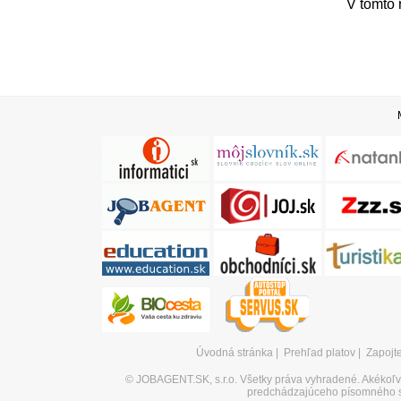
V tomto 
Úvodná stránka
|
Prehľad platov
|
Zapojt
©
JOBAGENT.SK, s.r.o.
Všetky práva vyhradené. Akékoľve
predchádzajúceho písomného s