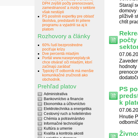
DPH zvýšili počty prenocovaní,
Starají s
zamestnanosť a mzdy v sektore
domovy 
však nestúpli
plíživě 
PS posilnili expertky pre oblasť
školstva, predstavili tri piliere
chtít pra
programu a vyjadrili sa aj k
platom
Rekre
Rozhovory a články
počty
60% ľudí bezprostredne
sekto
pociťuje krízu
Dve percentá mladým
07.06.20
Portál www.naseprveplaty.sk
Zavedeni
chce otvárať oči mladým, ktorí
hodnoty 
začínajú zarábať
Typický IT odborník má menšie
prenocov
komunikačné zručnosti ako
dodatočn
obchodník.
Prehľad platov
PS pos
Administratíva
predst
Bankovníctvo a financie
k pla
Ekonomika a účtovníctvo
Elektrotechnika a energetika
07.06.20
Cestovný ruch a hoteliérstvo
Hnutie P
Chémia a potravinárstvo
odborníč
Informačné technológie
Kultúra a umenie
Živnos
Kvalita a kontrola akosti