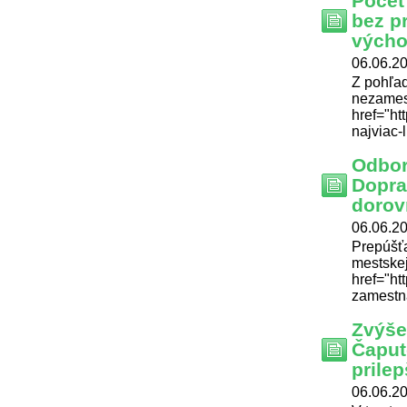
Počet
bez pr
výcho
06.06.20
Z pohľad
nezamest
href="ht
najviac-l
Odbor
Dopra
dorov
06.06.20
Prepúšťa
mestske
href="ht
zamestn
Zvýše
Čaput
prilep
06.06.20